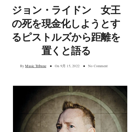
ジョン・ライドン 女王
の死を現金化しようとす
るピストルズから距離を
置くと語る
By
Music Tribune
On
9月 15, 2022
No Comment