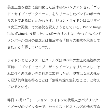
英国王室を強烈に皮肉化した反体制のパンクアンセム「ゴッ
ド・セイブ・ザ・クイーン」をリリースしたバンドのボーカ
リストであるにもかかわらず、ジョン・ライドンはエリザベ
ス女王の死後、その姿勢を変えようとしている。Public Image
LtdのTwitterに投稿したこのボーカリストは、かつてのバンド
メンバーが自分の信念とは相反する「数々の要求を承認して
きた」と主張しているのだ。
ライドンとセックス・ピストルズは1977年の女王の銀祝祭の
直前に「ゴッド・セイブ・ザ・クイーン」をリリースし、そ
れに伴う悪名高い売名行為に加担したが、現在は女王の死か
ら経済的利益を得ることは「無味乾燥で無礼なこと」と考え
ているという。
昨日（9月15日）、ジョン・ライドンの代理人はパブリック・
イメージのツイッターで、セックス・ピストルズの他の存命