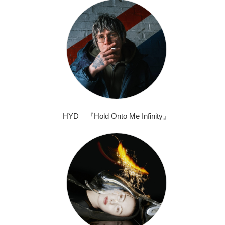
HYD 『Hold Onto Me Infinity』