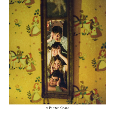
Pooneh Ghana
©︎