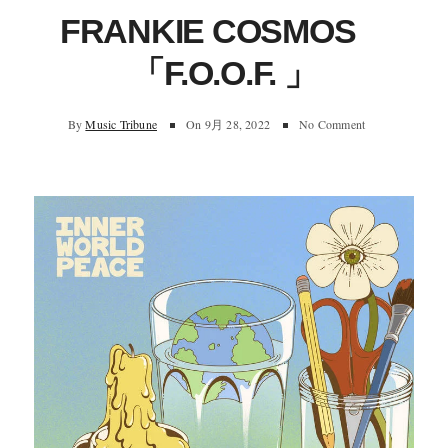
FRANKIE COSMOS
「F.O.O.F. 」
By
Music Tribune
On
9月 28, 2022
No Comment