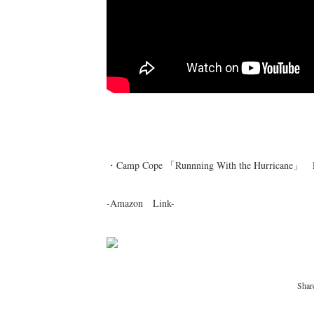
・Camp Cope 「Runnning With the Hurricane」
-Amazon Link-