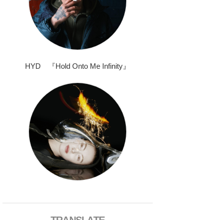
HYD 『Hold Onto Me Infinity』
TRANSLATE