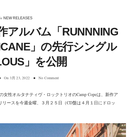
In
NEW RELEASES
新作アルバム「RUNNNING
URRICANE」の先行シングル
LOUS」を公開
On
3月 23, 2022
No Comment
性オルタナティヴ・ロックトリオのCamp Copeは、新作ア
ne」のLP盤のリリースを今週金曜、３月２５日（CD盤は４月１日にドロッ