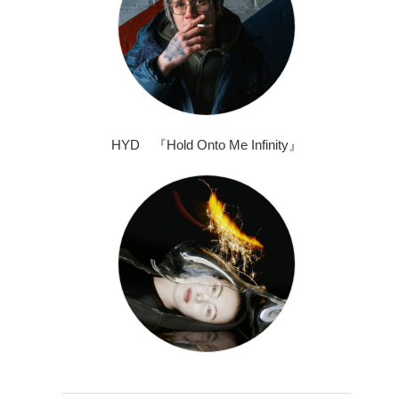
HYD 『Hold Onto Me Infinity』