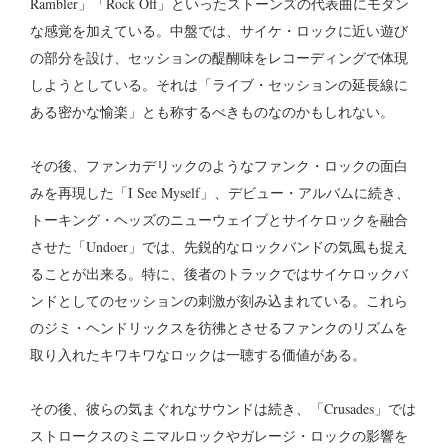
Rambler」「Rock Off」といったストーンズの代表曲にモダン
な感覚を加えている。中盤では、サイケ・ロックに近い遊び
の部分を設け、セッションの醍醐味をレコーディングで体現
しようとしている。それは「ライブ・セッションの延長線に
ある密かな愉楽」とも称するべきものなのかもしれない。
その後、ファンカデリックのようなファンク・ロックの面白
みを再現した「I See Myself」、デビュー・アルバムに続き、
トーキング・ヘッズのニューウェイブとサイケロックを融合
させた「Undoer」では、先鋭的なロックバンドの気風も捉え
ることが出来る。特に、後者のトラックではサイケロックバ
ンドとしてのセッションの刺激が刻み込まれている。これら
のジミ・ヘンドリックスを彷彿とさせるファンクのリズムを
取り入れたキワキワなロックは一聴する価値がある。
その後、彼らの気まぐれなサウンドは続き、「Crusades」では
ストロークスのミニマルロックやガレージ・ロックの影響を