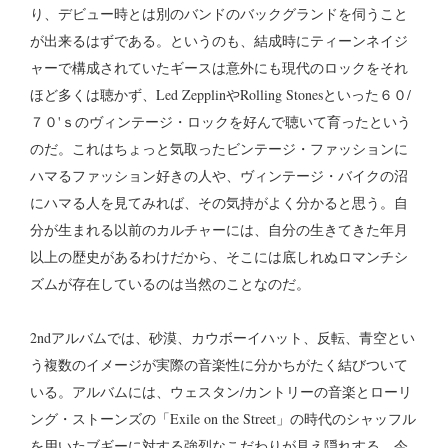
り、デビュー時とは別のバンドのバックグランドを伺うこと
が出来るはずである。というのも、結成時にティーンネイジ
ャーで構成されていたギースは意外にも現代のロックをそれ
ほど多くは聴かず、Led ZepplinやRolling Stonesといった６０/
７０'ｓのヴィンテージ・ロックを好んで聴いて育ったという
のだ。これはちょっと気取ったビンテージ・ファッションに
ハマるファッション好きの人や、ヴィンテージ・バイクの沼
にハマる人を見てみれば、その気持がよく分かると思う。自
分が生まれる以前のカルチャーには、自分の生きてきた年月
以上の歴史があるわけだから、そこには底しれぬロマンチシ
ズムが存在しているのは当然のことなのだ。
2ndアルバムでは、砂漠、カウボーイハット、反転、青空とい
う複数のイメージが実際の音楽性に分かちがたく結びついて
いる。アルバムには、ウェスタン/カントリーの音楽とローリ
ング・ストーンズの「Exile on the Street」の時代のシャッフル
を用いたブギーに対する強烈なこだわりが見え隠れする。今