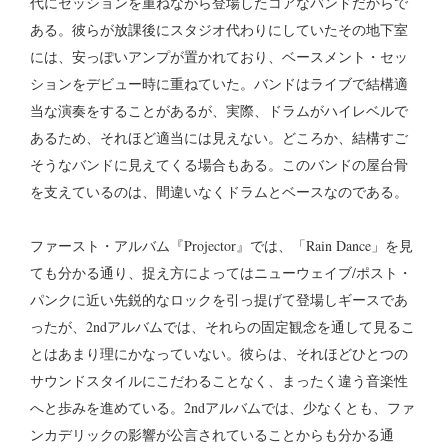
代にセッションを重ねながら登場したコアなバンドだからで
ある。彼らが放課後にスタジオ代わりにしていたその地下室
には、安っぽいアンプが置かれており、ベースメント・セッ
ションをデビュー時に重ねていた。バンドはライブで結構適
当な演奏をすることがあるが、実際、ドラムがハイレベルで
あるため、それほど適当には見えない。どころか、結構すご
そうなバンドに見えてくる場合もある。このバンドの屋台骨
を支えているのは、間違いなくドラムとベースなのである。
ファースト・アルバム『Projector』では、「Rain Dance」を見
ても分かる通り、捉え方によってはニューウェイブ/ポスト・
パンクに近い先鋭的なロックを引っ提げて登場しギースであ
ったが、2ndアルバムでは、それらの固定観念を通して見るこ
とはあまり理にかなっていない。彼らは、それほどひとつの
サウンドスタイルにこだわることなく、まったく違う音楽性
へと歩みを進めている。2ndアルバムでは、少なくとも、ファ
ンカデリックの影響が公言されていることからも分かる通