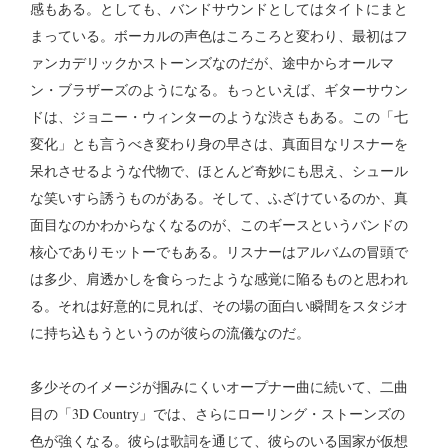
感もある。としても、バンドサウンドとしてはタイトにまと
まっている。ボーカルの声色はころころと変わり、最初はフ
ァンカデリックかストーンズなのだが、途中からオールマ
ン・ブラザーズのようになる。もっといえば、ギターサウン
ドは、ジョニー・ウィンターのような渋さもある。この「七
変化」とも言うべき変わり身の早さは、真面目なリスナーを
呆れさせるような代物で、ほとんど奇妙にも思え、シュール
な笑いすら誘うものがある。そして、ふざけているのか、真
面目なのかわからなくなるのが、このギースというバンドの
核心でありモットーでもある。リスナーはアルバムの冒頭で
は多少、肩透かしを食らったような感覚に陥るものと思われ
る。それは好意的に見れば、その場の面白い瞬間をスタジオ
に持ち込もうというのが彼らの流儀なのだ。
多少そのイメージが掴みにくいオープナー曲に続いて、二曲
目の「3D Country」では、さらにローリング・ストーンズの
色が強くなる。彼らは歌詞を通じて、彼らのいる国家が仮想