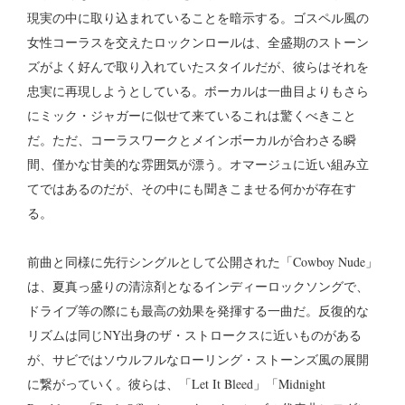
現実の中に取り込まれていることを暗示する。ゴスペル風の
女性コーラスを交えたロックンロールは、全盛期のストーン
ズがよく好んで取り入れていたスタイルだが、彼らはそれを
忠実に再現しようとしている。ボーカルは一曲目よりもさら
にミック・ジャガーに似せて来ているこれは驚くべきこと
だ。ただ、コーラスワークとメインボーカルが合わさる瞬
間、僅かな甘美的な雰囲気が漂う。オマージュに近い組み立
てではあるのだが、その中にも聞きこませる何かが存在す
る。
前曲と同様に先行シングルとして公開された「Cowboy Nude」
は、夏真っ盛りの清涼剤となるインディーロックソングで、
ドライブ等の際にも最高の効果を発揮する一曲だ。反復的な
リズムは同じNY出身のザ・ストロークスに近いものがある
が、サビではソウルフルなローリング・ストーンズ風の展開
に繋がっていく。彼らは、「Let It Bleed」「Midnight