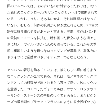
回のアルバムでは、その古いものに対するこだわりは、乾い
た感じのロックンロール/サザンロックという形で展開されて
いる、しかし、拘りこそあるにせよ、それは呪縛とはなって
いない。むしろ、前作の呪縛から解き放たれるため、2作目の
制作に取り組む必要があったと言える。実際、本作はバンド
の最初のイメージを払拭し、晴れ渡った青空のような清々し
さに加え、ワイルドさがほんのり漂っている。これからの季
節に相応しいような痛快なロックソングが満載で、夏休みの
ドライブには必携すべきアイテムの一つとなるだろう。
アルバムの冒頭を飾る「2122」は、彼ららしい煙に巻くよう
なロックソングが全開である。それは、モノマネのロックバ
ンドとしての極致が見出されるとも言って良い。妙にソウル
を意識したモコモコしたヴォーカルは、サザン・ロックやロ
ーリング・ストーンズの中期のようでもあるし、またピクシ
ーズの最初期のブラック・フランスのように多少投げやりな