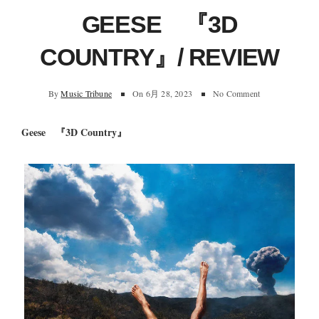
GEESE 『3D
COUNTRY』/ REVIEW
By
Music Tribune
On
6月 28, 2023
No Comment
Geese 『3D Country』