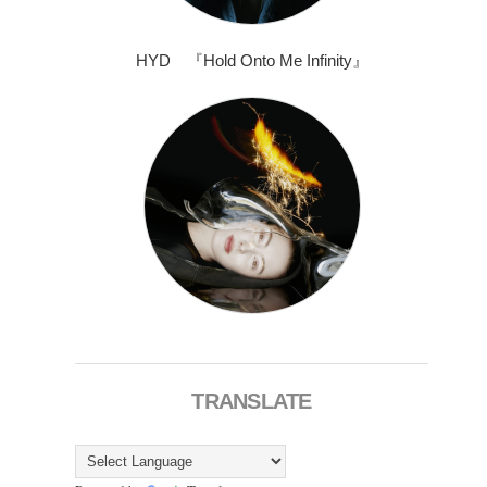
HYD 『Hold Onto Me Infinity』
TRANSLATE