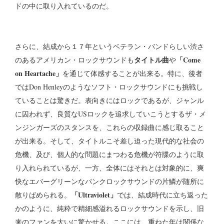
ドの中に取り入れているのだ。
さらに、結成から１７年というベテラン・バンドらしい渋さ
タイトル曲
「Come
のあるアメリカン・ロックサウンドも
や
on Heartache」
を通じて体感することが出来る。特に、後者
ではDon Henleyのようなソフト・ロックサウンドにも挑戦し
ていることは驚きだ。表向きにはロックであるが、ジャンル
に囚われず、良質なUSロックを追求していこうとするザ・メ
ンジンガーズのスタンスを、これらの収録曲に感じ取ること
が出来る。そして、タイトルこそ差し迫った現代的な社会の
危機、及び、個人的な問題にまつわる危機が符牒のように取
り入れられているが、一方、全体にはそれとは対象的に、爽
快なエバーグリーンなパンクロックサウンドの片鱗が随所に
「Ultraviolet」
散りばめられる。
では、結成時代に立ち返った
かのように、純粋で精細感溢れるロックサウンドを示し、旧
来のファンを大いに驚かせる。ここには、重ねた年は関係な