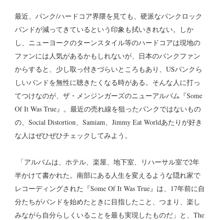
最近、パンク/ハードコア界隈を見ても、硬派なパンクロック
バンドが減ってきているという印象も拭いきれない。しか
し、ニューヨークのターンスタイル等のハードコアは現地の
ファンには人気があるかもしれないが、日本のパンクファン
からすると、少し取っ付きづらいところもあり、USパンクら
しいバンドを無性に聴きたくなる時がある。そんな人に打っ
てつけなのが、ザ・メンジンガーズのニューアルバム『Some
Of It Was True』。最近の売れ線を狙ったパンクではないもの
の、Social Distortion、Samiam、Jimmy Eat Worldあたりが好き
な人はぜひぜひチェックしてみよう。
「アルバムは、ホテル、楽屋、地下室、リハーサル室で2年
半かけて書かれた。南部にある人生を変えるような隠れ家で
レコーディングされた『Some Of It Was True』は、17年前に自
分たちがバンドを始めたときに目指したこと、つまり、楽し
みながら自分らしくいることを最も実現したものだ」と、The