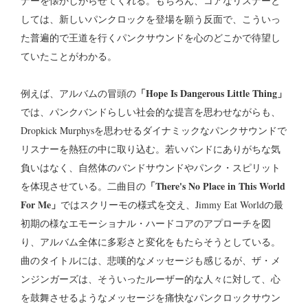
ナーを懐かしがらせてくれる。もちろん、コアなリスナーと
しては、新しいパンクロックを登場を願う反面で、こういっ
た普遍的で王道を行くパンクサウンドを心のどこかで待望し
ていたことがわかる。
「Hope Is Dangerous Little Thing」
例えば、アルバムの冒頭の
では、パンクバンドらしい社会的な提言を思わせながらも、
Dropkick Murphysを思わせるダイナミックなパンクサウンドで
リスナーを熱狂の中に取り込む。若いバンドにありがちな気
負いはなく、自然体のバンドサウンドやパンク・スピリット
「There's No Place in This World
を体現させている。二曲目の
For Me」
ではスクリーモの様式を交え、Jimmy Eat Worldの最
初期の様なエモーショナル・ハードコアのアプローチを図
り、アルバム全体に多彩さと変化をもたらそうとしている。
曲のタイトルには、悲嘆的なメッセージも感じるが、ザ・メ
ンジンガーズは、そういったルーザー的な人々に対して、心
を鼓舞させるようなメッセージを痛快なパンクロックサウン