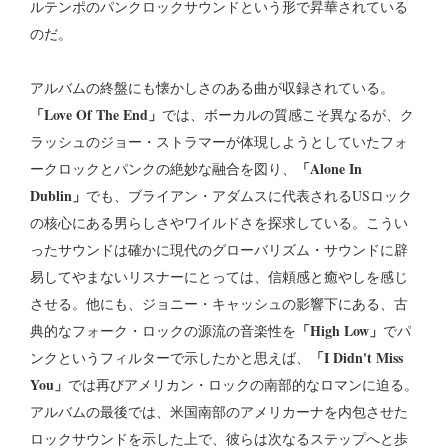
ルテンポのパンクロックサウンドという形で昇華されている
のだ。
アルバムの終盤にも懐かしさのある曲が収録されている。
「Love Of The End」
では、ボーカルの質感こそ異なるが、ク
ラッシュのジョー・ストラマーが体現しようとしていたフォ
「Alone In
ークロックとパンクの絶妙な融合を図り、
Dublin」
でも、ブライアン・アダムスに代表されるUSロック
の核心にある男らしさやワイルドさを探求している。こうい
ったサウンドは確かに現代のグローバリズム・サウンドに辟
易してやまないリスナーにとっては、信頼感と癒やしを感じ
させる。他にも、ジョニー・キャッシュの影響下にある、古
「High Low」
典的なフォーク・ロックの源流の音楽性を
でパ
「I Didn't Miss
ンクというフィルターで示したかと思えば、
You」
では再びアメリカン・ロックの南部的なロマンに迫る。
アルバムの最後では、米国南部のアメリカーナを内包させた
ロックサウンドを示した上で、彼らは次なるステップへと歩