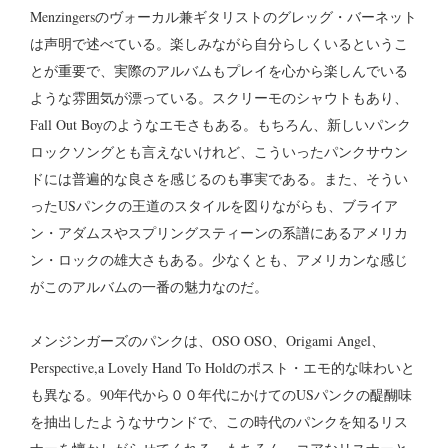
Menzingersのヴォーカル兼ギタリストのグレッグ・バーネット
は声明で述べている。楽しみながら自分らしくいるというこ
とが重要で、実際のアルバムもプレイを心から楽しんでいる
ような雰囲気が漂っている。スクリーモのシャウトもあり、
Fall Out Boyのようなエモさもある。もちろん、新しいパンク
ロックソングとも言えないけれど、こういったパンクサウン
ドには普遍的な良さを感じるのも事実である。また、そうい
ったUSパンクの王道のスタイルを図りながらも、ブライア
ン・アダムスやスプリングスティーンの系譜にあるアメリカ
ン・ロックの雄大さもある。少なくとも、アメリカンな感じ
がこのアルバムの一番の魅力なのだ。
メンジンガーズのパンクは、OSO OSO、Origami Angel、
Perspective,a Lovely Hand To Holdのポスト・エモ的な味わいと
も異なる。90年代から００年代にかけてのUSパンクの醍醐味
を抽出したようなサウンドで、この時代のパンクを知るリス