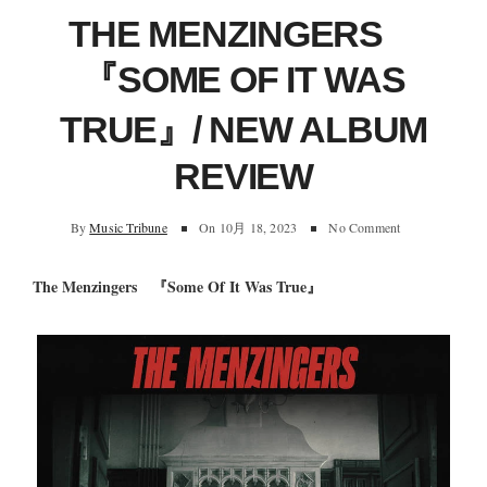
THE MENZINGERS
『SOME OF IT WAS
TRUE』/ NEW ALBUM
REVIEW
By
Music Tribune
On
10月 18, 2023
No Comment
The Menzingers 『Some Of It Was True』