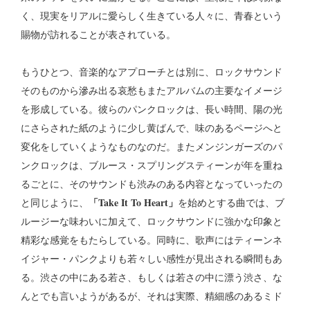
く、現実をリアルに愛らしく生きている人々に、青春という
賜物が訪れることが表されている。
もうひとつ、音楽的なアプローチとは別に、ロックサウンド
そのものから滲み出る哀愁もまたアルバムの主要なイメージ
を形成している。彼らのパンクロックは、長い時間、陽の光
にさらされた紙のように少し黄ばんで、味のあるページへと
変化をしていくようなものなのだ。またメンジンガーズのパ
ンクロックは、ブルース・スプリングスティーンが年を重ね
るごとに、そのサウンドも渋みのある内容となっていったの
「Take It To Heart」
と同じように、
を始めとする曲では、ブ
ルージーな味わいに加えて、ロックサウンドに強かな印象と
精彩な感覚をもたらしている。同時に、歌声にはティーンネ
イジャー・パンクよりも若々しい感性が見出される瞬間もあ
る。渋さの中にある若さ、もしくは若さの中に漂う渋さ、な
んとでも言いようがあるが、それは実際、精細感のあるミド