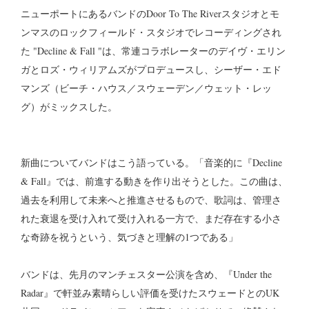
ニューポートにあるバンドのDoor To The Riverスタジオとモ
ンマスのロックフィールド・スタジオでレコーディングされ
た "Decline & Fall "は、常連コラボレーターのデイヴ・エリン
ガとロズ・ウィリアムズがプロデュースし、シーザー・エド
マンズ（ビーチ・ハウス／スウェーデン／ウェット・レッ
グ）がミックスした。
新曲についてバンドはこう語っている。「音楽的に『Decline
& Fall』では、前進する動きを作り出そうとした。この曲は、
過去を利用して未来へと推進させるもので、歌詞は、管理さ
れた衰退を受け入れて受け入れる一方で、まだ存在する小さ
な奇跡を祝うという、気づきと理解の1つである」
バンドは、先月のマンチェスター公演を含め、『Under the
Radar』で軒並み素晴らしい評価を受けたスウェードとのUK