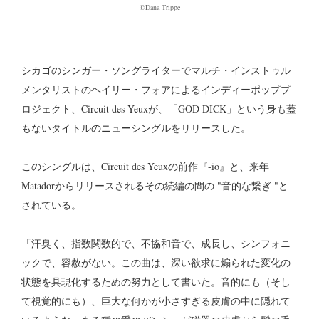
©Dana Trippe
シカゴのシンガー・ソングライターでマルチ・インストゥル
メンタリストのヘイリー・フォアによるインディーポッププ
ロジェクト、Circuit des Yeuxが、「GOD DICK」という身も蓋
もないタイトルのニューシングルをリリースした。
このシングルは、Circuit des Yeuxの前作『-io』と、来年
Matadorからリリースされるその続編の間の "音的な繋ぎ "と
されている。
「汗臭く、指数関数的で、不協和音で、成長し、シンフォニ
ックで、容赦がない。この曲は、深い欲求に煽られた変化の
状態を具現化するための努力として書いた。音的にも（そし
て視覚的にも）、巨大な何かが小さすぎる皮膚の中に隠れて