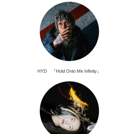
HYD 『Hold Onto Me Infinity』