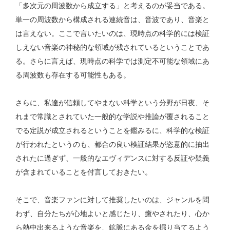
「多次元の周波数から成立する」と考えるのが妥当である。
単一の周波数から構成される連続音は、音波であり、音楽と
は言えない。ここで言いたいのは、現時点の科学的には検証
しえない音楽の神秘的な領域が残されているということであ
る。さらに言えば、現時点の科学では測定不可能な領域にあ
る周波数も存在する可能性もある。
さらに、私達が信頼してやまない科学という分野が日夜、そ
れまで常識とされていた一般的な学説や推論が覆されること
でる定説が成立されるということを鑑みるに、科学的な検証
が行われたというのも、都合の良い検証結果が恣意的に抽出
されたに過ぎず、一般的なエヴィデンスに対する反証や疑義
が含まれていることを付言しておきたい。
そこで、音楽ファンに対して推奨したいのは、ジャンルを問
わず、自分たちが心地よいと感じたり、癒やされたり、心か
ら熱中出来るような音楽を、鉱脈にある金を掘り当てるよう