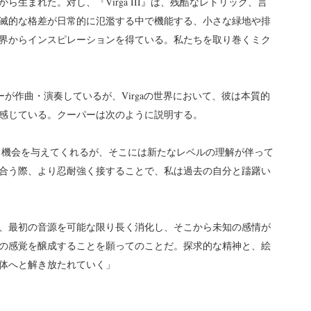
生まれた。対し、『Virga III』は、残酷なレトリック、言
滅的な格差が日常的に氾濫する中で機能する、小さな緑地や排
界からインスピレーションを得ている。私たちを取り巻くミク
ーパーが作曲・演奏しているが、Virgaの世界において、彼は本質的
感じている。クーパーは次のように説明する。
する機会を与えてくれるが、そこには新たなレベルの理解が伴って
合う際、より忍耐強く接することで、私は過去の自分と躊躇い
、最初の音源を可能な限り長く消化し、そこから未知の感情が
の感覚を醸成することを願ってのことだ。探求的な精神と、絵
体へと解き放たれていく」