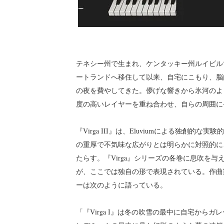
テネシー州で生まれ、ケンタッキー州ルイビルで
ートランドへ移住して以来、自宅にこもり、脳
の夜を費やしてきた。儚げな響きから氷河のよ
度の高いレイヤーを重ね合わせ、自らの周囲に
『Virga III』は、Eluviumによる独創的な
の重厚で不気味な広がりとは明らかに対照的に、『
たらす。『Virga』シリーズの各巻に息吹を
が、ここでは独自の形で表現されている。作曲家
ーは次のように語っている。
「『Virga I』は冬の吹雪の最中に自宅からガ