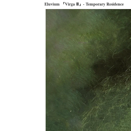
Eluvium 『Virga Ⅲ』- Temporary Residenc