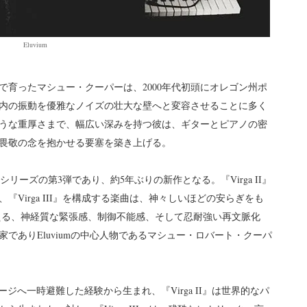
Eluvium
育ったマシュー・クーパーは、2000年代初頭にオレゴン州ポ
内の振動を優雅なノイズの壮大な壁へと変容させることに多く
うな重厚さまで、幅広い深みを持つ彼は、ギターとピアノの密
畏敬の念を抱かせる要塞を築き上げる。
実験的シリーズの第3弾であり、約5年ぶりの新作となる。『Virga II』
Virga III』を構成する楽曲は、神々しいほどの安らぎをも
与える、神経質な緊張感、制御不能感、そして忍耐強い再文脈化
でありEluviumの中心人物であるマシュー・ロバート・クーパ
レージへ一時避難した経験から生まれ、『Virga II』は世界的なパ