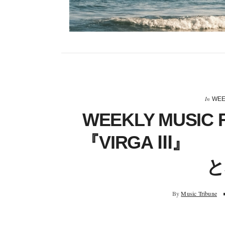
In
WEE
WEEKLY MUSIC
『VIRGA Ⅲ
と
By
Music Tribune