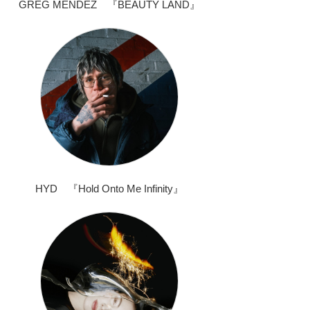
GREG MENDEZ 『BEAUTY LAND』
HYD 『Hold Onto Me Infinity』