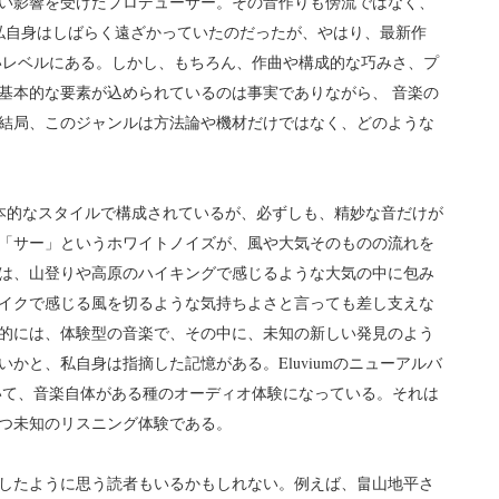
い影響を受けたプロデューサー。その音作りも傍流ではなく、
から私自身はしばらく遠ざかっていたのだったが、やはり、最新作
て高いレベルにある。しかし、もちろん、作曲や構成的な巧みさ、プ
基本的な要素が込められているのは事実でありながら、 音楽の
結局、このジャンルは方法論や機材だけではなく、どのような
の基本的なスタイルで構成されているが、必ずしも、精妙な音だけが
「サー」というホワイトノイズが、風や大気そのものの流れを
は、山登りや高原のハイキングで感じるような大気の中に包み
イクで感じる風を切るような気持ちよさと言っても差し支えな
的には、体験型の音楽で、その中に、未知の新しい発見のよう
かと、私自身は指摘した記憶がある。Eluviumのニューアルバ
っていて、音楽自体がある種のオーディオ体験になっている。それは
つ未知のリスニング体験である。
したように思う読者もいるかもしれない。例えば、畠山地平さ