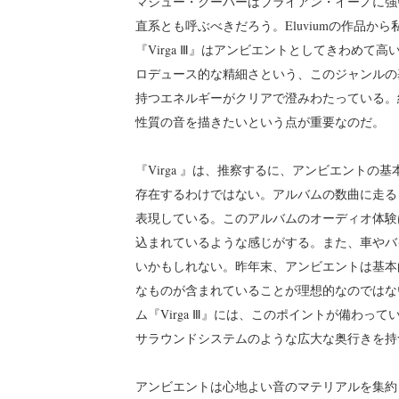
マシュー・クーパーはブライアン・イーノに強
直系とも呼ぶべきだろう。Eluviumの作品
『Virga Ⅲ』はアンビエントとしてきわめ
ロデュース的な精細さという、このジャンルの
持つエネルギーがクリアで澄みわたっている。
性質の音を描きたいという点が重要なのだ。
『Virga 』は、推察するに、アンビエント
存在するわけではない。アルバムの数曲に走る
表現している。このアルバムのオーディオ体験
込まれているような感じがする。また、車やバ
いかもしれない。昨年末、アンビエントは基本
なものが含まれていることが理想的なのではない
ム『Virga Ⅲ』には、このポイントが備わ
サラウンドシステムのような広大な奥行きを持
アンビエントは心地よい音のマテリアルを集約