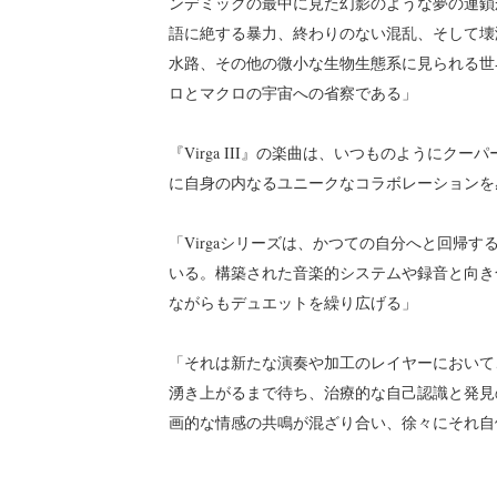
ンデミックの最中に見た幻影のような夢の連鎖から
語に絶する暴力、終わりのない混乱、そして壊
水路、その他の微小な生物生態系に見られる世
ロとマクロの宇宙への省察である」
『Virga III』の楽曲は、いつものようにク
に自身の内なるユニークなコラボレーションを
「Virgaシリーズは、かつての自分へと回帰
いる。構築された音楽的システムや録音と向き
ながらもデュエットを繰り広げる」
「それは新たな演奏や加工のレイヤーにおいて
湧き上がるまで待ち、治療的な自己認識と発見
画的な情感の共鳴が混ざり合い、徐々にそれ自