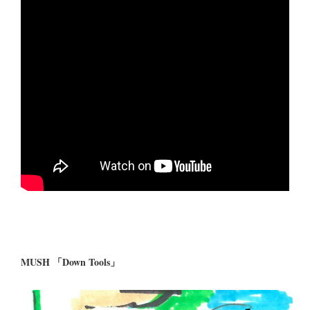
MUSH 「Down Tools」