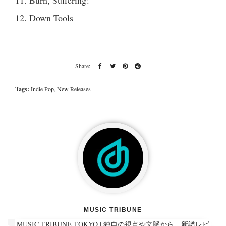
11. Burn, Suffering!
12. Down Tools
Tags:
Indie Pop
,
New Releases
MUSIC TRIBUNE
MUSIC TRIBUNE TOKYO | 独自の視点や文脈から、新譜レビ