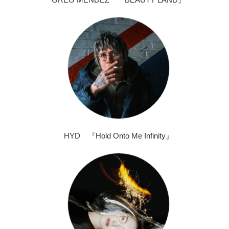
HYD 『Hold Onto Me Infinity』