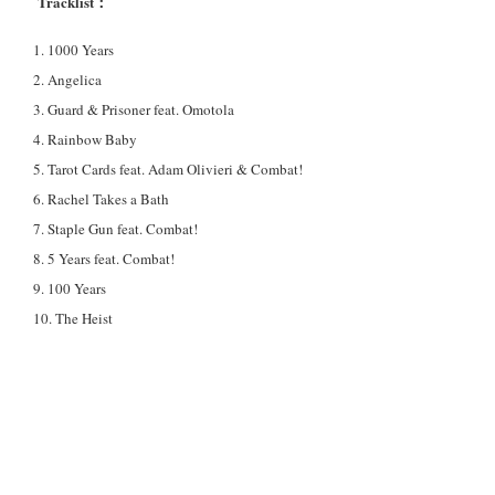
Tracklist：
1. 1000 Years
2. Angelica
3. Guard & Prisoner feat. Omotola
4. Rainbow Baby
5. Tarot Cards feat. Adam Olivieri & Combat!
6. Rachel Takes a Bath
7. Staple Gun feat. Combat!
8. 5 Years feat. Combat!
9. 100 Years
10. The Heist