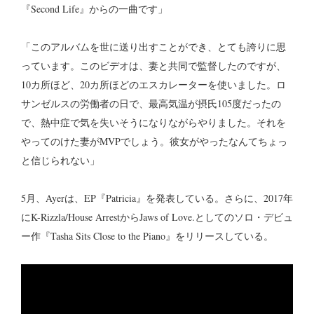
『Second Life』からの一曲です」
「このアルバムを世に送り出すことができ、とても誇りに思
っています。このビデオは、妻と共同で監督したのですが、
10カ所ほど、20カ所ほどのエスカレーターを使いました。ロ
サンゼルスの労働者の日で、最高気温が摂氏105度だったの
で、熱中症で気を失いそうになりながらやりました。それを
やってのけた妻がMVPでしょう。彼女がやったなんてちょっ
と信じられない」
5月、Ayerは、EP『Patricia』を発表している。さらに、2017年
にK-Rizzla/House ArrestからJaws of Love.としてのソロ・デビュ
ー作『Tasha Sits Close to the Piano』をリリースしている。