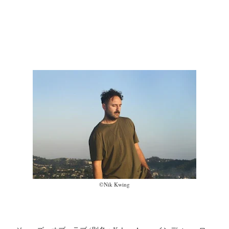
©︎Nik Kwing