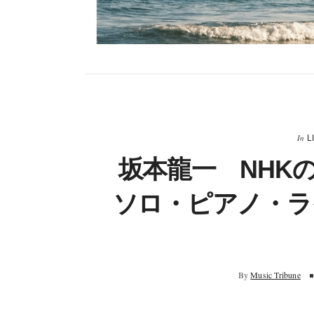
In
L
坂本龍一 NHK
ソロ・ピアノ・ラ
By
Music Tribune