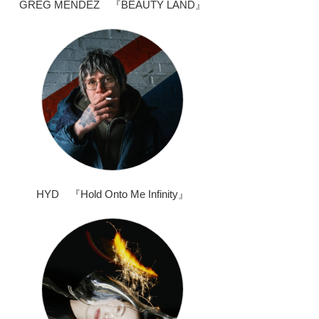
GREG MENDEZ 『BEAUTY LAND』
HYD 『Hold Onto Me Infinity』