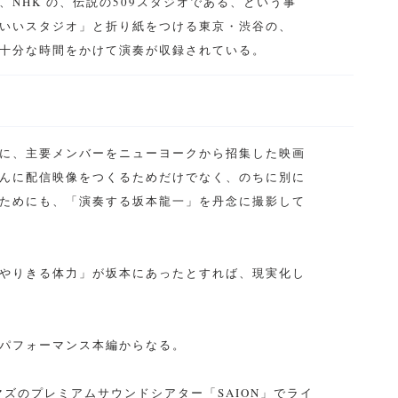
NHK の、伝説の509スタジオである、という事
いいスタジオ」と折り紙をつける東京・渋谷の、
で、十分な時間をかけて演奏が収録されている。
に、主要メンバーをニューヨークから招集した映画
んに配信映像をつくるためだけでなく、のちに別に
ためにも、「演奏する坂本龍一」を丹念に撮影して
やりきる体力」が坂本にあったとすれば、現実化し
のパフォーマンス本編からなる。
ズのプレミアムサウンドシアター「SAION」でライ