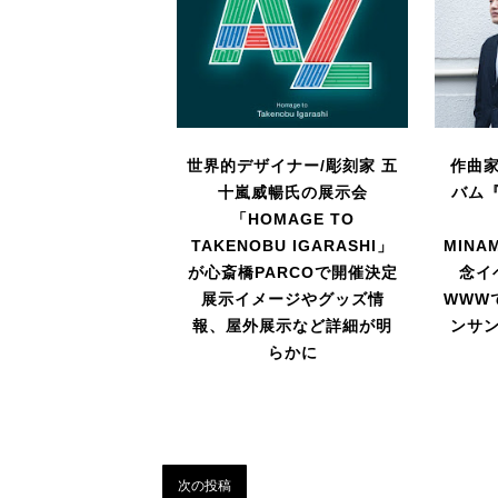
世界的デザイナー/彫刻家 五
作曲
十嵐威暢氏の展示会
バム『P
「HOMAGE TO
TAKENOBU IGARASHI」
MIN
が心斎橋PARCOで開催決定
念イ
展示イメージやグッズ情
WWW
報、屋外展示など詳細が明
ンサ
らかに
次の投稿