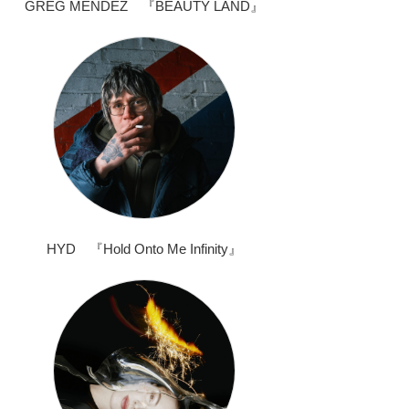
GREG MENDEZ 『BEAUTY LAND』
HYD 『Hold Onto Me Infinity』