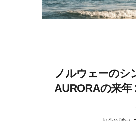
ノルウェーのシ
AURORAの来
By
Music Tribune