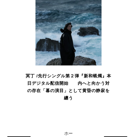
冥丁 /先行シングル第２弾『新和蝋燭』本
日デジタル配信開始 内へと向かう対
の存在「暮の演目」として黄昏の静寂を
纏う
ホー