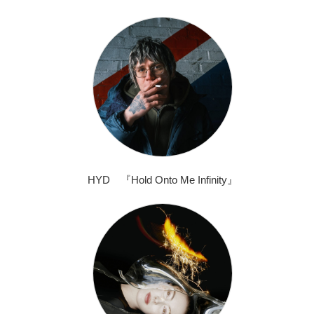
HYD 『Hold Onto Me Infinity』