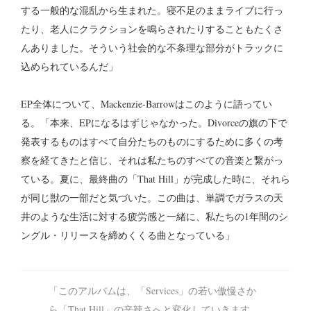
する一般的な混乱から生まれた。寝不足のままライブに行っ
たり、老人にクラクションを鳴らされたりすることもたくさ
んありました。そういう社会的な不条理な部分がトラックに
込められているんだ」
EP全体について、Mackenzie-Barrowはこのように語ってい
る。「本来、EPになるはずじゃなかった。Divorceの旗の下で
発表するものはすべて自分たちのものにするために多くの考
察を経てきたと信じ、それは私たちのすべての音楽と繋がっ
ている。夏に、最終曲の「That Hill」が完成した時に、それら
が同じ獣の一部だと気づいた。この曲は、単調でガラスの天
井のような生活に対する疲労感と一緒に、私たちの1年間のシ
ングル・リリースを締めくくる曲となっている」
「このアルバムは、「Services」の若い傲慢さか
ら「That Hill」の辛辣さへと変化していきます