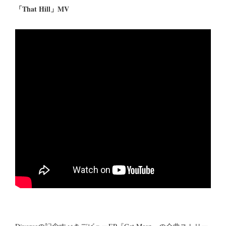
「That Hill」MV