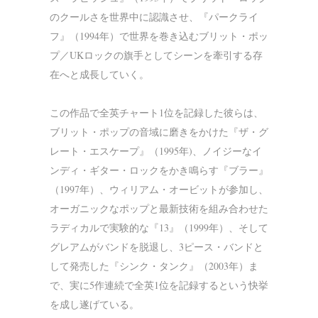
のクールさを世界中に認識させ、『パークライ
フ』（1994年）で世界を巻き込むブリット・ポッ
プ／UKロックの旗手としてシーンを牽引する存
在へと成長していく。
この作品で全英チャート1位を記録した彼らは、
ブリット・ポップの音域に磨きをかけた『ザ・グ
レート・エスケープ』（1995年)、ノイジーなイ
ンディ・ギター・ロックをかき鳴らす『ブラー』
（1997年）、ウィリアム・オービットが参加し、
オーガニックなポップと最新技術を組み合わせた
ラディカルで実験的な『13』（1999年）、そして
グレアムがバンドを脱退し、3ピース・バンドと
して発売した『シンク・タンク』（2003年）ま
で、実に5作連続で全英1位を記録するという快挙
を成し遂げている。