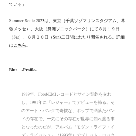
ている」
Summer Sonic 2023は、東京（千葉ゾゾマリンスタジアム、幕
張メッセ）、大阪（舞洲ソニックパーク）にて８月１９日
（Sat）、８月２０日（Sun)二日間にわたり開催される。詳細
こちら
は
。
Blur -Profile-
1989年、Food/EMIレコードとサイン契約を交わ
し、1991年に『レジャー』でデビューを飾る。そ
のアート・パンクで奇抜な、ポップで洒落たバン
ドの存在で、一気にその存在が世界に知れ渡る事
となったのだが、アルバム『モダン・ライフ・イ
ズ・ラビッシュ』（1993年）でブリット・ロック