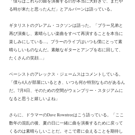
「僕らはこれらの曲を演奏するのが本当に大好きで、またや
る時が来たと思ったんだ」とアルバーンは語っている。
ギタリストのグレアム・コクソンは語った。「ブラー兄弟と
再び演奏し、素晴らしい楽曲をすべて再演することを本当に
楽しみにしている...。ブラーのライブはいつも僕にとって素
晴らしいものなんだ。素敵なギターとアンプを右に回して、
たくさんの笑顔...」
ベーシストのアレックス・ジェームスはコメントしている。
「僕ら4人が部屋にいるとき、いつも何か特別なものがあるん
だ。7月8日、そのための空間がウェンブリー・スタジアムに
なると思うと嬉しいよね」
さらに、ドラマーのDave Rowntreeはこう語っている。「ここ
数年の混乱の後、夏の日に一緒に曲を演奏するために戻って
くるのは素晴らしいことだ。そこで君に会えることを期待し