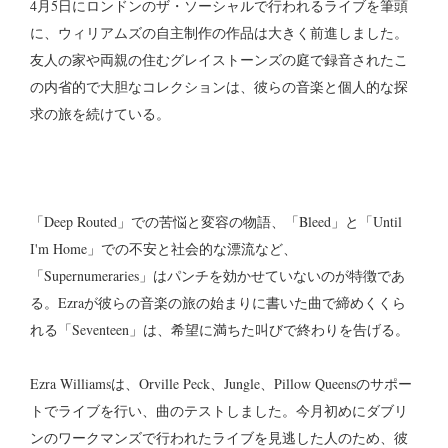
4月5日にロンドンのザ・ソーシャルで行われるライブを筆頭
に、ウィリアムズの自主制作の作品は大きく前進しました。
友人の家や両親の住むグレイストーンズの庭で録音されたこ
の内省的で大胆なコレクションは、彼らの音楽と個人的な探
求の旅を続けている。
「Deep Routed」での苦悩と変容の物語、「Bleed」と「Until
I'm Home」での不安と社会的な漂流など、
「Supernumeraries」はパンチを効かせていないのが特徴であ
る。Ezraが彼らの音楽の旅の始まりに書いた曲で締めくくら
れる「Seventeen」は、希望に満ちた叫びで終わりを告げる。
Ezra Williamsは、Orville Peck、Jungle、Pillow Queensのサポー
トでライブを行い、曲のテストしました。今月初めにダブリ
ンのワークマンズで行われたライブを見逃した人のため、彼