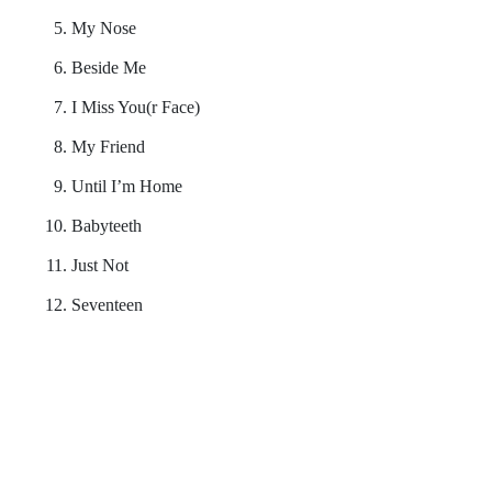
My Nose
Beside Me
I Miss You(r Face)
My Friend
Until I’m Home
Babyteeth
Just Not
Seventeen