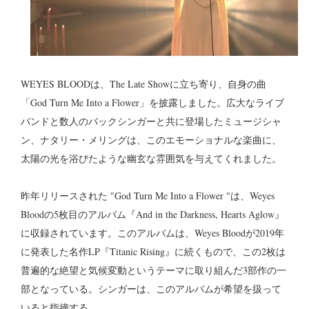
WEYES BLOODは、The Late Showに立ち寄り、自身の曲
「God Turn Me Into a Flower」を披露しました。広大なライブ
バンドと数人のバックシンガーと共に登場したミュージシャ
ン、ナタリー・メリングは、このエモーショナルな楽曲に、
太陽の光を浴びたような幽玄な雰囲気を与えてくれました。
昨年リリースされた "God Turn Me Into a Flower "は、Weyes
Bloodの5枚目のアルバム『And in the Darkness, Hearts Aglow』
に収録されています。このアルバムは、Weyes Bloodが2019年
に発表した名作LP『Titanic Rising』に続くもので、この2枚は
普遍的な絶望と気候変動というテーマに取り組んだ3部作の一
部となっている。シンガーは、このアルバムが希望を扱って
いると指摘する。