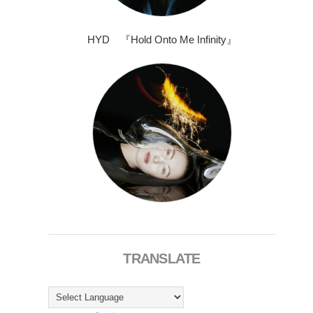
HYD 『Hold Onto Me Infinity』
TRANSLATE