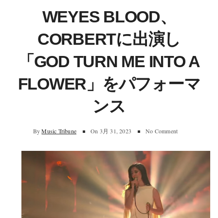
WEYES BLOOD、
CORBERTに出演し
「GOD TURN ME INTO A
FLOWER」をパフォーマ
ンス
By
Music Tribune
On
3月 31, 2023
No Comment