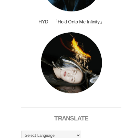
HYD 『Hold Onto Me Infinity』
TRANSLATE