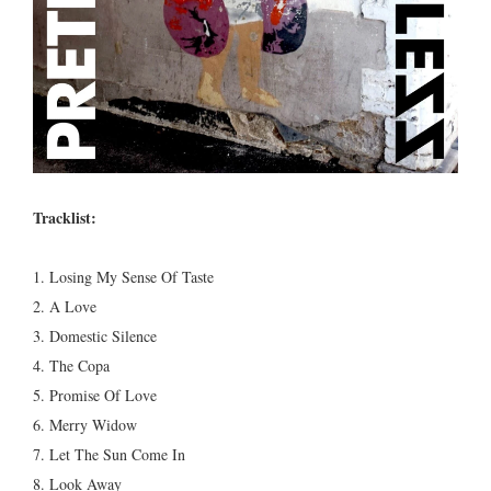
Tracklist:
1. Losing My Sense Of Taste
2. A Love
3. Domestic Silence
4. The Copa
5. Promise Of Love
6. Merry Widow
7. Let The Sun Come In
8. Look Away