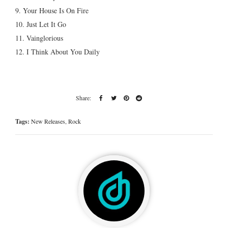
9. Your House Is On Fire
10. Just Let It Go
11. Vainglorious
12. I Think About You Daily
Tags:
New Releases
,
Rock