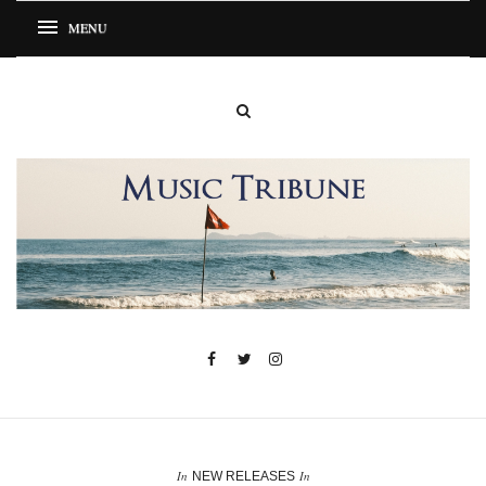
In
In
NEW RELEASES