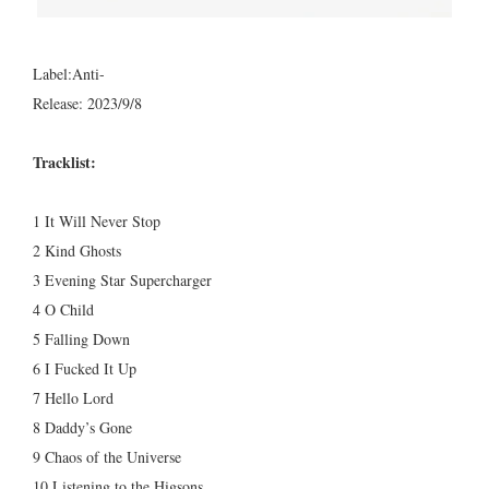
Label:Anti-
Release: 2023/9/8
Tracklist:
1 It Will Never Stop
2 Kind Ghosts
3 Evening Star Supercharger
4 O Child
5 Falling Down
6 I Fucked It Up
7 Hello Lord
8 Daddy’s Gone
9 Chaos of the Universe
10 Listening to the Higsons