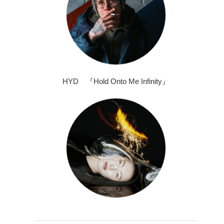
HYD 『Hold Onto Me Infinity』