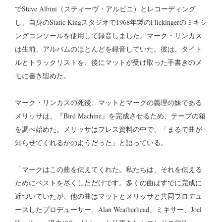
でSteve Albini（スティーヴ・アルビニ）とレコーディング
し、自身のStatic Kingスタジオで1968年製のFlickingerのミキシ
ングコンソールを使用して録音しました。マーク・リンカス
は生前、アルバムのほとんどを録音していた。彼は、タイト
ルとトラックリストを、後にマットが受け取った手書きのメ
モに書き留めた。
マーク・リンカスの死後、マットとマークの義理の妹である
メリッサは、『Bird Machine』を完成させるため、テープの箱
を調べ始めた。メリッサはプレス資料の中で、「まるで曲が
知らせてくれるかのようだった」と語っている。
「マークはこの曲を伝えてくれた。私たちは、それを伝える
ためにベストを尽くしただけです。多くの曲はすでに完成に
近づいていたが、他の曲はマットとメリッサと共同プロデュ
ースしたプロデューサー、Alan Weatherhead、ミキサー、Joel