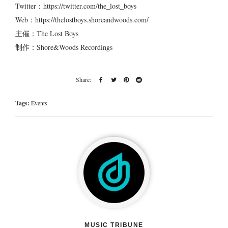
Twitter：https://twitter.com/the_lost_boys
Web：https://thelostboys.shoreandwoods.com/
主催：The Lost Boys
制作：Shore&Woods Recordings
Tags:
Events
MUSIC TRIBUNE