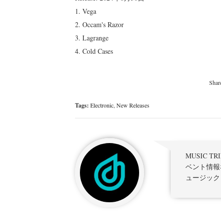
1. Vega
2. Occam's Razor
3. Lagrange
4. Cold Cases
Tags:
Electronic
,
New Releases
MUSIC 
ベント情報
ュージック