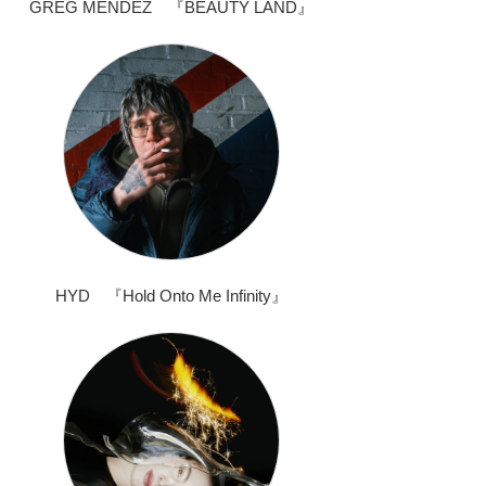
GREG MENDEZ 『BEAUTY LAND』
HYD 『Hold Onto Me Infinity』