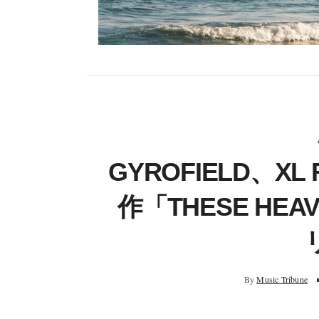
GYROFIELD、X
作「THESE HE
By
Music Tribune