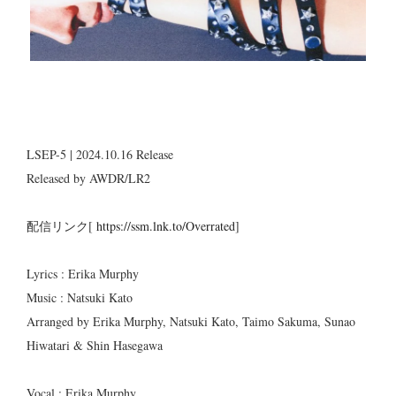
LSEP-5 | 2024.10.16 Release
Released by AWDR/LR2
配信リンク[
https://ssm.lnk.to/Overrated
]
Lyrics : Erika Murphy
Music : Natsuki Kato
Arranged by Erika Murphy, Natsuki Kato, Taimo Sakuma, Sunao
Hiwatari & Shin Hasegawa
Vocal : Erika Murphy