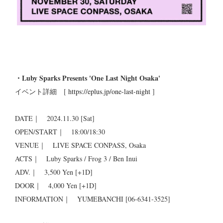
・Luby Sparks Presents 'One Last Night Osaka'
イベント詳細 [
https://eplus.jp/one-last-night
]
DATE｜ 2024.11.30 [Sat]
OPEN/START｜ 18:00/18:30
VENUE｜ LIVE SPACE CONPASS, Osaka
ACTS｜ Luby Sparks / Frog 3 / Ben Inui
ADV.｜ 3,500 Yen [+1D]
DOOR｜ 4,000 Yen [+1D]
INFORMATION｜ YUMEBANCHI [06-6341-3525]