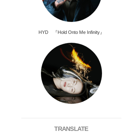
HYD 『Hold Onto Me Infinity』
TRANSLATE