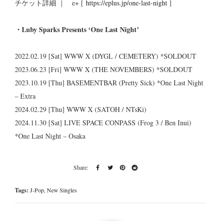
チケット詳細 ｜ e+ [
https://eplus.jp/one-last-night
]
・Luby Sparks Presents ‘One Last Night’
2022.02.19 [Sat] WWW X (DYGL / CEMETERY) *SOLDOUT
2023.06.23 [Fri] WWW X (THE NOVEMBERS) *SOLDOUT
2023.10.19 [Thu] BASEMENTBAR (Pretty Sick) *One Last Night
– Extra
2024.02.29 [Thu] WWW X (SATOH / NTsKi)
2024.11.30 [Sat] LIVE SPACE CONPASS (Frog 3 / Ben Inui)
*One Last Night – Osaka
Tags:
J-Pop
,
New Singles