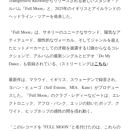
Transgressive Recordsからリリースされる新しいスタジオ・ア
ルバム『Full Moon』と、2025年のイギリスとアイルランドの
ヘッドライン・ツアーを発表した。
『Full Moon』は、サネリーのユニークなサウンド、陽気なア
ティテュード、個性的なヴォーカル、そしてジャンルを超え
たヒットメーカーとしての才能を披露する12曲からなるコレ
クションで、アルバムの最新シングルとビデオ「Do My
こちら
Dance」も収録されている。(ストリーミングは
)
最新作は、マラウイ、イギリス、スウェーデンで録音され、
ヨハン・ヒューゴ（Self Esteem、MIA、Kano）がプロデュー
スした。『Full Moon』のクラブ・レディーなビートは、エレ
クトロニック、アフロ・パンク、エッジの効いたポップ、ク
ワイト、ヒップホップの感性の間を揺れ動く。
「このレコードを "FULL MOON "と名付けたのは、これらの