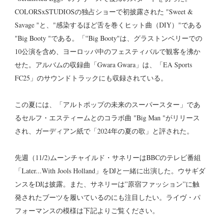
COLORSxSTUDIOSの独占ショーで初披露された "Sweet &
Savage "と、"感染するほど舌を巻くヒット曲（DIY）"である
"Big Booty "である。「''Big Booty"は、グラストンベリーでの
10公演を含め、ヨーロッパ中のフェスティバルで観客を沸か
せた。アルバムの収録曲「Gwara Gwara」は、「EA Sports
FC25」のサウンドトラックにも収録されている。
この夏には、「アルトポップの未来のスーパースター」であ
るセルフ・エスティームとのコラボ曲 "Big Man "がリリース
され、ガーディアン紙で「2024年の夏の歌」と評された。
先週（11/2)ムーンチャイルド・サネリーはBBCのテレビ番組
「Later...With Jools Holland」をDJと一緒に出演した。ウサギダ
ンスをDJは披露。また、サネリーは”原宿ファッション”に触
発されたブーツを履いているのにも注目したい。ライヴ・パ
フォーマンスの模様は下記よりご覧ください。