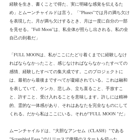
経験を生き、書くことで得た、実に明確な感覚を伝えるた
め」とムーンチャイルドは言う。「”Phases”では月の満ち欠け
を表現した。月が満ち欠けするとき、月は一度に自分の一部
を見せる。”Full Moon”は、私全体が照らし出される。私の全
自己の到着だ」
「FULL MOONは、私がここにたどり着くまでに経験しなけ
ればならなかったこと、感じなければならなかったすべての
感情、経験したすべての集大成です。このプロジェクトに
は、最初から最後まですべてが凝縮されている。これは融和
を表していて、ケンカ、悲しみ、立ち直ること、手放すこ
と、許すこと、受け入れることを意味します。許しには精神
的、霊的な一体感があり、それはあなたを完全なものにして
くれる。だから私はここにいる。それが"FULL MOON "だ」
ムーンチャイルドは、"大胆なアンセム（CLASH）"である
"Scrambled Eggs "のリリースで復帰のスタートを切った。