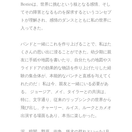
Bestiesは、世界に挑むという核となる感情、そし
てその障害となるものを探求するというコンセプ
トが理解され、感情のダンスとともに私の世界に
入ってきた。
バンドと一緒にこれを作り上げることで、私はた
くさんの思い出に浸ることができた。幼少期に親
友に手紙や地図を書いたり、自分たちの地図やス
ライドドアの効果的な物語を作り上げたりした経
験の集合体が、本能的なパンチと直感を与えてく
れたのだ： 私は今、親友と一緒にいる必要があ
る。 ジョージア、メイ、タイラーとの共演は、
特に、文字通り、従来のリップシンクの世界から
飛び出し、チャーリー、ルイス、ルークとカメオ
出演する場面もあり、本当に楽しかった。
泥、暗闇、野原、街角、猟犬の群れといった1月