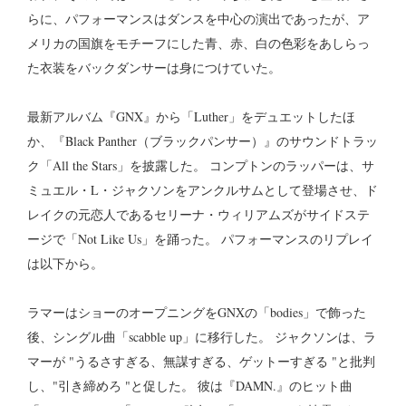
らに、パフォーマンスはダンスを中心の演出であったが、ア
メリカの国旗をモチーフにした青、赤、白の色彩をあしらっ
た衣装をバックダンサーは身につけていた。
最新アルバム『GNX』から「Luther」をデュエットしたほ
か、『Black Panther（ブラックパンサー）』のサウンドトラッ
ク「All the Stars」を披露した。 コンプトンのラッパーは、サ
ミュエル・L・ジャクソンをアンクルサムとして登場させ、ド
レイクの元恋人であるセリーナ・ウィリアムズがサイドステ
ージで「Not Like Us」を踊った。 パフォーマンスのリプレイ
は以下から。
ラマーはショーのオープニングをGNXの「bodies」で飾った
後、シングル曲「scabble up」に移行した。 ジャクソンは、ラ
マーが "うるさすぎる、無謀すぎる、ゲットーすぎる "と批判
し、"引き締めろ "と促した。 彼は『DAMN.』のヒット曲