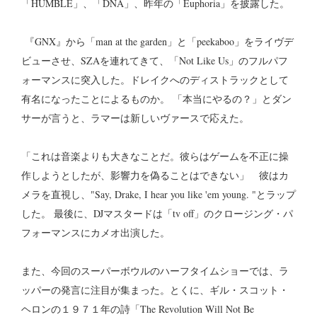
「HUMBLE」、「DNA」、昨年の「Euphoria」を披露した。
『GNX』から「man at the garden」と「peekaboo」をライヴデ
ビューさせ、SZAを連れてきて、「Not Like Us」のフルパフ
ォーマンスに突入した。ドレイクへのディストラックとして
有名になったことによるものか。 「本当にやるの？」とダン
サーが言うと、ラマーは新しいヴァースで応えた。
「これは音楽よりも大きなことだ。彼らはゲームを不正に操
作しようとしたが、影響力を偽ることはできない」 彼はカ
メラを直視し、"Say, Drake, I hear you like 'em young. "とラップ
した。 最後に、DJマスタードは「tv off」のクロージング・パ
フォーマンスにカメオ出演した。
また、今回のスーパーボウルのハーフタイムショーでは、ラ
ッパーの発言に注目が集まった。とくに、ギル・スコット・
ヘロンの１９７１年の詩「The Revolution Will Not Be