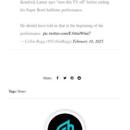
Kendrick Lamar says "turn this TV off" before ending
his Super Bowl halftime performance.
He should have told us that at the beginning of the
performance.
pic.twitter.com/E1blmW6ni7
— Collin Rugg (@CollinRugg)
February 10, 2025
Tags:
News