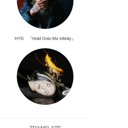
HYD 『Hold Onto Me Infinity』
TRANSLATE