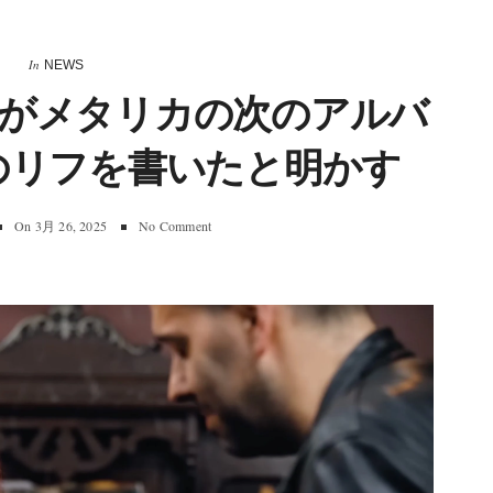
In
NEWS
がメタリカの次のアルバ
7のリフを書いたと明かす
On
3月 26, 2025
No Comment