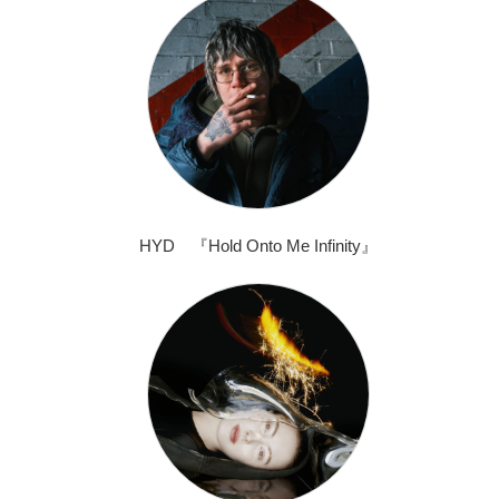
HYD 『Hold Onto Me Infinity』