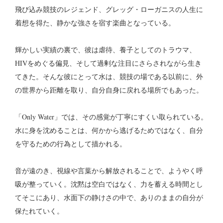
飛び込み競技のレジェンド、グレッグ・ローガニスの人生に
着想を得た、静かな強さを宿す楽曲となっている。
輝かしい実績の裏で、彼は虐待、養子としてのトラウマ、
HIVをめぐる偏見、そして過剰な注目にさらされながら生き
てきた。そんな彼にとって水は、競技の場である以前に、外
の世界から距離を取り、自分自身に戻れる場所でもあった。
「Only Water」では、その感覚が丁寧にすくい取られている。
水に身を沈めることは、何かから逃げるためではなく、自分
を守るための行為として描かれる。
音が遠のき、視線や言葉から解放されることで、ようやく呼
吸が整っていく。沈黙は空白ではなく、力を蓄える時間とし
てそこにあり、水面下の静けさの中で、ありのままの自分が
保たれていく。