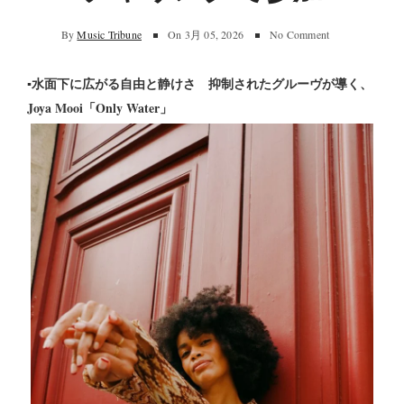
By
Music Tribune
On
3月 05, 2026
No Comment
▪︎水面下に広がる自由と静けさ 抑制されたグルーヴが導く、
Joya Mooi「Only Water」