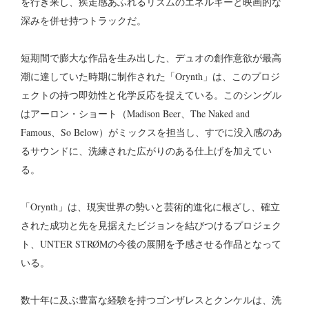
を行き来し、疾走感あふれるリズムのエネルギーと映画的な
深みを併せ持つトラックだ。
短期間で膨大な作品を生み出した、デュオの創作意欲が最高
潮に達していた時期に制作された「Orynth」は、このプロジ
ェクトの持つ即効性と化学反応を捉えている。このシングル
はアーロン・ショート（Madison Beer、The Naked and
Famous、So Below）がミックスを担当し、すでに没入感のあ
るサウンドに、洗練された広がりのある仕上げを加えてい
る。
「Orynth」は、現実世界の勢いと芸術的進化に根ざし、確立
された成功と先を見据えたビジョンを結びつけるプロジェク
ト、UNTER STRØMの今後の展開を予感させる作品となって
いる。
数十年に及ぶ豊富な経験を持つゴンザレスとクンケルは、洗