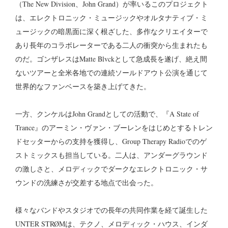
（The New Division、John Grand）が率いるこのプロジェクト
は、エレクトロニック・ミュージックやオルタナティブ・ミ
ュージックの暗黒面に深く根ざした、多作なクリエイターで
あり長年のコラボレーターである二人の衝突から生まれたも
のだ。ゴンザレスはMatte Blvckとして急成長を遂げ、絶え間
ないツアーと全米各地での連続ソールドアウト公演を通じて
世界的なファンベースを築き上げてきた。
一方、クンケルはJohn Grandとしての活動で、『A State of
Trance』のアーミン・ヴァン・ブーレンをはじめとするトレン
ドセッターからの支持を獲得し、Group Therapy Radioでのゲ
ストミックスも担当している。二人は、アンダーグラウンド
の激しさと、メロディックでダークなエレクトロニック・サ
ウンドの洗練さが交差する地点で出会った。
様々なバンドやスタジオでの長年の共同作業を経て誕生した
UNTER STRØMは、テクノ、メロディック・ハウス、インダ