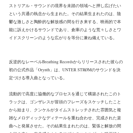
ストリアル・サウンドの境界を未踏の領域へと押し広げたい
という共通の執念から生まれた。その結果生まれたのは、陰
鬱な激しさと陶酔的な解放感の間を行き来する、映画的で本
能に訴えかけるサウンドであり、倉庫のような荒々しさとワ
イドスクリーンのような広がりを等分に兼ね備えている。
反逆的なレーベルBreathing Recordsからリリースされた彼らの
初の公式作品「Orynth」は、UNTER STRØMのサウンドを決
定づける導入曲となっている。
流動的で高度に協働的なプロセスを通じて構築されたこのト
ラックは、ゴンザレスが冒頭のフレーズをスケッチしたこと
から始まり、クンケルがタイムストレッチされた雰囲気と複
雑なメロディックなディテールを重ね合わせ、完成された楽
曲へと発展させた。その結果生まれたのは、緊張と解放の間