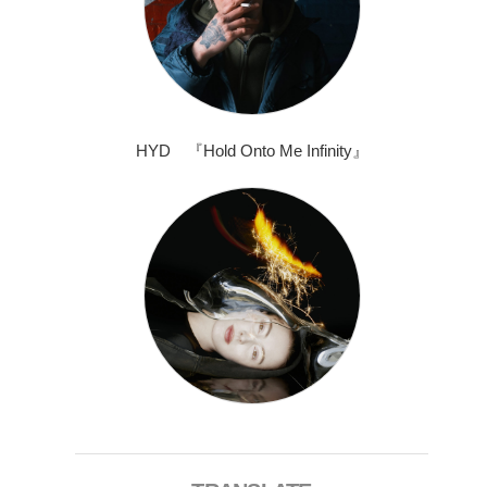
HYD 『Hold Onto Me Infinity』