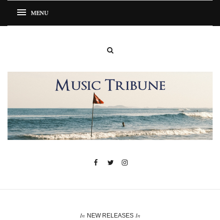
In
In
NEW RELEASES