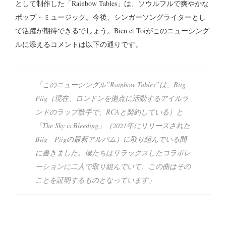
として制作した「Rainbow Tables」は、ソウルフルで爽やかな
ポップ・ミュージック。今後、シンガーソングライターとし
て活躍が期待できるでしょう。Bien et Toiがこのニューシング
ルに添えるコメントは以下の通りです。
「このニューシングル”Rainbow Tables”は、Biig
Piig（現在、ロンドンを拠点に活動するアイルラ
ンドのラップ歌手で、RCAと契約している）と
「The Sky is Bleeding」（2021年にリリースされた
Biig Piigの最新アルバム）に取り組んでいる間
に書きました。僕たちはリラックスしたコラボレ
ーションに二人で取り組んでいて、この曲はその
ことを証明するものとなっています」