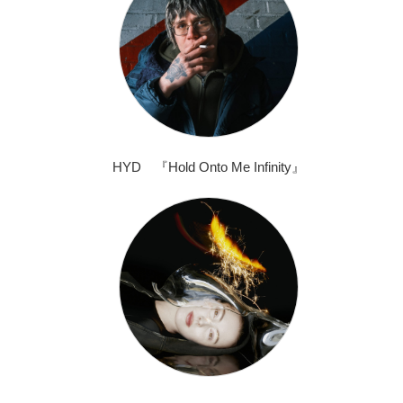
HYD 『Hold Onto Me Infinity』