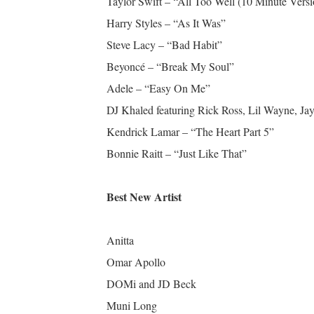
Taylor Swift – “All Too Well (10 Minute Versi
Harry Styles – “As It Was”
Steve Lacy – “Bad Habit”
Beyoncé – “Break My Soul”
Adele – “Easy On Me”
DJ Khaled featuring Rick Ross, Lil Wayne, J
Kendrick Lamar – “The Heart Part 5”
Bonnie Raitt – “Just Like That”
Best New Artist
Anitta
Omar Apollo
DOMi and JD Beck
Muni Long