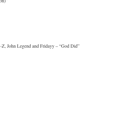
on)”
ay-Z, John Legend and Fridayy – “God Did”