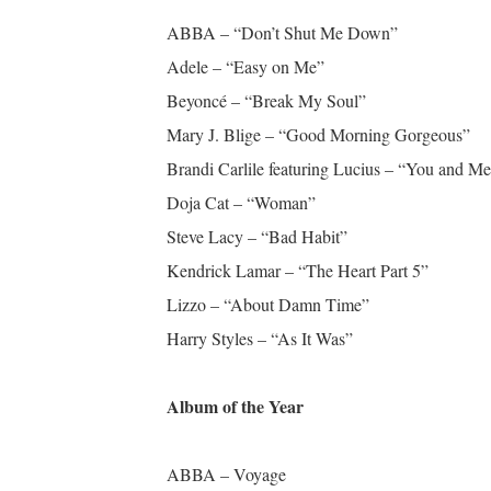
ABBA – “Don’t Shut Me Down”
Adele – “Easy on Me”
Beyoncé – “Break My Soul”
Mary J. Blige – “Good Morning Gorgeous”
Brandi Carlile featuring Lucius – “You and M
Doja Cat – “Woman”
Steve Lacy – “Bad Habit”
Kendrick Lamar – “The Heart Part 5”
Lizzo – “About Damn Time”
Harry Styles – “As It Was”
Album of the Year
ABBA – Voyage