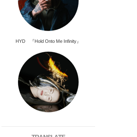
HYD 『Hold Onto Me Infinity』
TRANSLATE