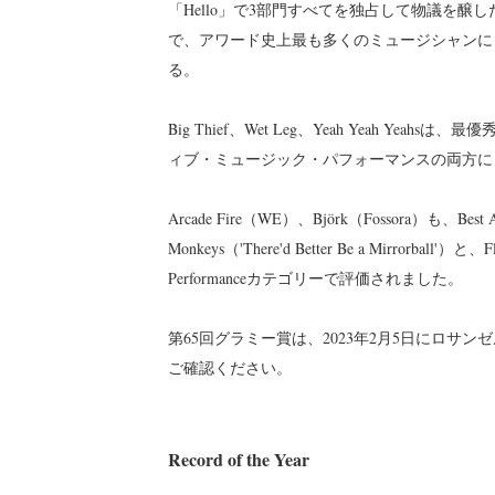
「Hello」で3部門すべてを独占して物議を醸
で、アワード史上最も多くのミュージシャンに
る。
Big Thief、Wet Leg、Yeah Yeah 
ィブ・ミュージック・パフォーマンスの両方に
Arcade Fire（WE）、Björk（Fossora）も、Best
Monkeys（'There'd Better Be a Mirrorball'）と、Fl
Performanceカテゴリーで評価されました。
第65回グラミー賞は、2023年2月5日にロ
ご確認ください。
Record of the Year