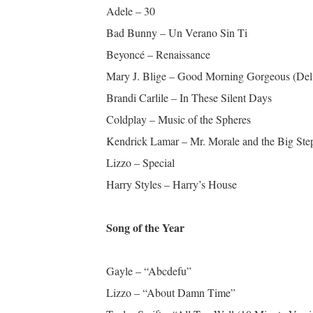
Adele – 30
Bad Bunny – Un Verano Sin Ti
Beyoncé – Renaissance
Mary J. Blige – Good Morning Gorgeous (Del
Brandi Carlile – In These Silent Days
Coldplay – Music of the Spheres
Kendrick Lamar – Mr. Morale and the Big Ste
Lizzo – Special
Harry Styles – Harry’s House
Song of the Year
Gayle – “Abcdefu”
Lizzo – “About Damn Time”