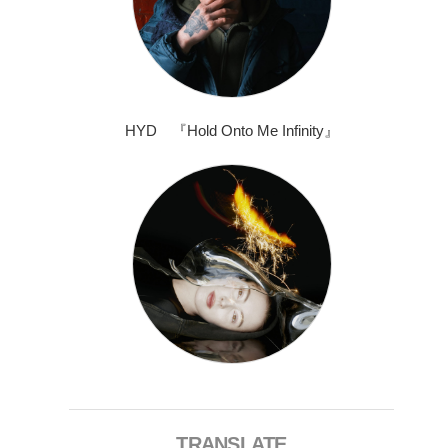
HYD 『Hold Onto Me Infinity』
TRANSLATE