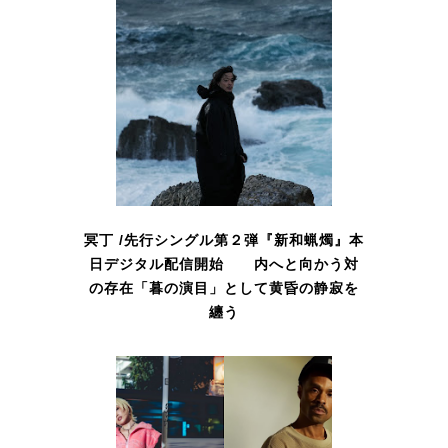
冥丁 /先行シングル第２弾『新和蝋燭』本
日デジタル配信開始 内へと向かう対
の存在「暮の演目」として黄昏の静寂を
纏う