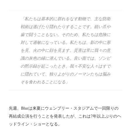
「私たちは基本的に群れをなす動物で、主な防衛
戦術は逃げたり隠れたりすることです。鋭い爪や
歯で闘うこともない。そのため、私たちは危険に
対して過敏になっている。私たちは、影の中に形
を見、火の中に顔を見ます。災害は常に我々の意
識の灰色の縁に潜んでいる。良い面では、ゾンビ
の黙示録が起こったとき、我々不安な人々はすで
に隠れていて、独りよがりのノーマンたちは脳み
そを食われることになる」
先週、Blurは来夏にウェンブリー・スタジアムで一回限りの
再結成公演を行うことを発表したが、これは7年以上ぶりのヘ
ッドライン・ショーとなる。