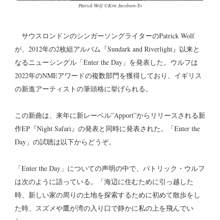
Patrick Wolf ©Kim Jacobsen-To
サウスロンドンのシンガーソングライターのPatrick Wolf
が、2012年の2枚組アルバム『Sundark and Riverlight』以来と
なるニューシングル「Enter the Day」を発表した。ウルフは
2022年のNMEアワードの複数部門を獲得しており、イギリス
の新進アーティストの筆頭格に挙げられる。
この新曲は、来年に新レーベル”Apport”からリリースされる新
作EP『Night Safari』の発表と同時に発表された。「Enter the
Day」の試聴は以下からどうぞ。
「Enter the Day」についての声明の中で、パトリック・ウルフ
は次のように語っている。「海辺に住むために引っ越した
時、新しい家の周りの土地を探索するために初めて散歩をし
た時、スズメや鷹が湾の入り口で静かに私の上を飛んでい