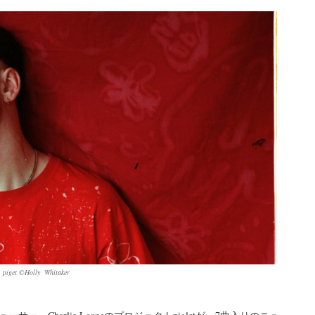
piget ©︎Holly Whitaker