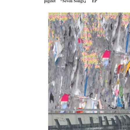
pigelet 『Seven Songs』 EP