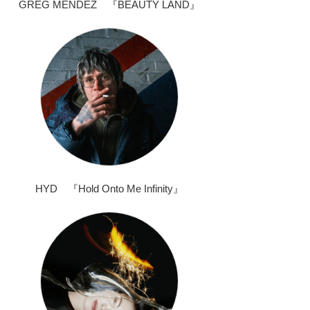
GREG MENDEZ 『BEAUTY LAND』
HYD 『Hold Onto Me Infinity』