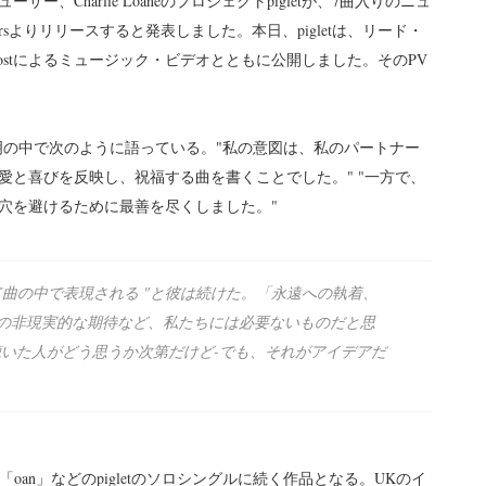
Charlie Loaneのプロジェクトpigletが、7曲入りのニュ
 Flowersよりリリースすると発表しました。本日、pigletは、リード・
arv Frostによるミュージック・ビデオとともに公開しました。そのPV
 Loaneは声明の中で次のように語っている。"私の意図は、私のパートナー
愛と喜びを反映し、祝福する曲を書くことでした。" "一方で、
穴を避けるために最善を尽くしました。"
曲の中で表現される "と彼は続けた。「永遠への執着、
の非現実的な期待など、私たちには必要ないものだと思
聴いた人がどう思うか次第だけど-でも、それがアイデアだ
 note」、「oan」などのpigletのソロシングルに続く作品となる。UKのイ