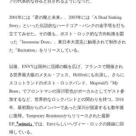
アの代表的な存在と目されるようになった。
2001年には『君の靴と未来』、2003年には『A Dead Sinking
Story』といった伝説的なハードコア・パンクの金字塔を打ち
立ててみせた。その後も、ポスト・ロック的な方向転換を図
った『Insomniac Doze』、東日本大震災に触発されて制作され
た『Recitation』をリリースしている。
以後、ENVYは国外に活躍の幅を広げ、フランスで開催され
る世界最大級のメタル・フェス、Hellfestにも出演し、さらに
スコットランドのポスト・ロックバンド、Mogwaiの『My
Beast』でフロントマンの深川哲也がボーカルとしてゲスト参
加するなど、世界的なロックバンドとの関わりを持つ。2016
年、最初期からのメンバーであった深川が脱退するも数年後
に復帰。Temporary Residenceからリリースされた最新
『seimei』
EP
では、Envyらしいヘヴィー・ロックの路線に回
帰している。