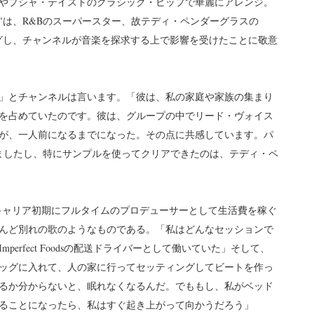
トやプシャ・テイストのクラシック・ヒップで華麗にアレンジ。
Enough "は、R&Bのスーパースター、故テディ・ペンダーグラスの
nt "をサンプリングし、チャンネルが音楽を探求する上で影響を受けたことに敬意
」とチャンネルは言います。「彼は、私の家庭や家族の集まり
を占めていたのです。彼は、グループの中でリード・ヴォイス
が、一人前になるまでになった。その点に共感しています。パ
ましたし、特にサンプルを使ってクリアできたのは、テディ・ペ
ャンネルがキャリア初期にフルタイムのプロデューサーとして生活費を稼ぐ
んど別れの歌のようなものである。「私はどんなセッションで
erfect Foodsの配送ドライバーとして働いていた」そして、
ッグに入れて、人の家に行ってセッティングしてビートを作っ
るか分からないと、眠れなくなるんだ。でももし、私がベッド
ることになったら、私はすぐ起き上がって向かうだろう」