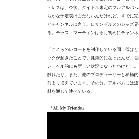
トレスは、今後、タイトル未定のフルアルバム
らかな予定表はまだないんだけれど、すでに完
とチャンネルは言う。ロサンゼルスのジャズ界
る。テラス・マーティンは今月初めにチャンネル
「これらのレコードを制作している間、僕はと
ックが起きたことで、健康的になったんだ。音
レーベル的にも新しい状況になったわけだし。
触れたり、また、他のプロデューサーと積極的
前より増えています。その分、アルバムには違
材を通じて述べている。
「All My Friends」