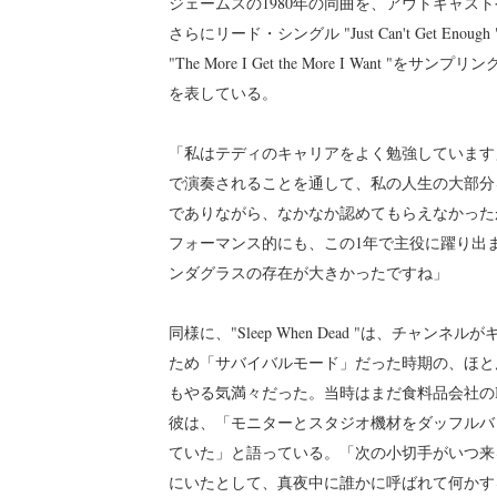
ジェームスの1980年の同曲を、アウトキャス
さらにリード・シングル "Just Can't Get 
"The More I Get the More I Wa
を表している。
「私はテディのキャリアをよく勉強しています
で演奏されることを通して、私の人生の大部分
でありながら、なかなか認めてもらえなかった
フォーマンス的にも、この1年で主役に躍り出
ンダグラスの存在が大きかったですね」
同様に、"Sleep When Dead "は、チ
ため「サバイバルモード」だった時期の、ほと
もやる気満々だった。当時はまだ食料品会社のImp
彼は、「モニターとスタジオ機材をダッフルバ
ていた」と語っている。「次の小切手がいつ来
にいたとして、真夜中に誰かに呼ばれて何かす