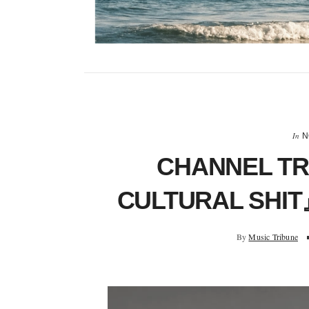
In
N
CHANNEL 
CULTURAL S
By
Music Tribune