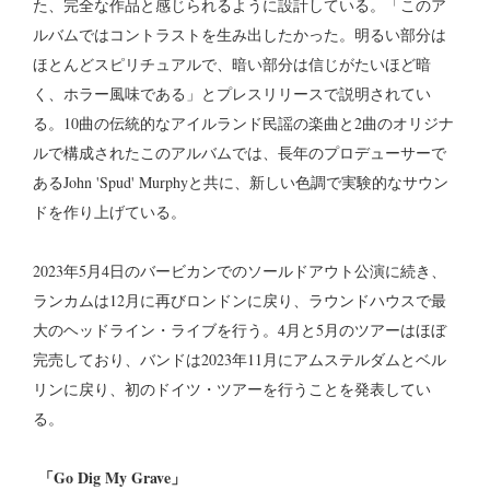
た、完全な作品と感じられるように設計している。「このア
ルバムではコントラストを生み出したかった。明るい部分は
ほとんどスピリチュアルで、暗い部分は信じがたいほど暗
く、ホラー風味である」とプレスリリースで説明されてい
る。10曲の伝統的なアイルランド民謡の楽曲と2曲のオリジナ
ルで構成されたこのアルバムでは、長年のプロデューサーで
あるJohn 'Spud' Murphyと共に、新しい色調で実験的なサウン
ドを作り上げている。
2023年5月4日のバービカンでのソールドアウト公演に続き、
ランカムは12月に再びロンドンに戻り、ラウンドハウスで最
大のヘッドライン・ライブを行う。4月と5月のツアーはほぼ
完売しており、バンドは2023年11月にアムステルダムとベル
リンに戻り、初のドイツ・ツアーを行うことを発表してい
る。
「Go Dig My Grave」