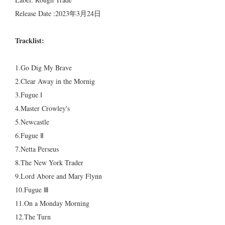
Release Date :2023年3月24日
Tracklist:
1.Go Dig My Brave
2.Clear Away in the Mornig
3.Fugue Ⅰ
4.Master Crowley's
5.Newcastle
6.Fugue Ⅱ
7.Netta Perseus
8.The New York Trader
9.Lord Abore and Mary Flynn
10.Fugue Ⅲ
11.On a Monday Morning
12.The Turn