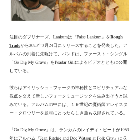
Rough
注目のダブリナーズ、Lankumは『False Lankum』を
Trade
から2023年3月24日にリリースすることを発表した。ア
ルバムの到着に先駆けて、バンドは、ファースト・シングル
「Go Dig My Grave」をPeadar Gillによるビデオとともに公開
している。
彼らはアイリッシュ・フォークの神秘性とスピリチュアルな
観点を交えて新しいフォークミュージックを生み出そうと試
みている。アルバムの中には、１９世紀の魔術師アレイスタ
ー・クロウリーを題材にとったらしき曲も収録されている。
『Go Dig My Grave」は、ランカムのレイディ・ピートが1963
年にアルバム『Jean Ritchie and Doc Watson at Folk City』に収