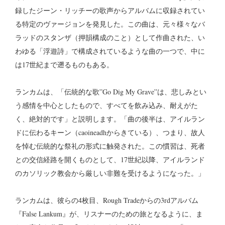
録したジーン・リッチーの歌声からアルバムに収録されてい
る特定のヴァージョンを発見した。この曲は、元々様々なバ
ラッドのスタンザ（押韻構成のこと）として作曲された、い
わゆる「浮遊詩」で構成されているような曲の一つで、中に
は17世紀まで遡るものもある。
ランカムは、「伝統的な歌”Go Dig My Grave”は、悲しみとい
う感情を中心としたもので、すべてを飲み込み、耐えがた
く、絶対的です」と説明します。「曲の後半は、アイルラン
ドに伝わるキーン（caoineadhからきている）、つまり、故人
を悼む伝統的な祭礼の形式に触発された。この慣習は、死者
との交信経路を開くものとして、17世紀以降、アイルランド
のカソリック教会から厳しい非難を受けるようになった。」
ランカムは、彼らの4枚目、Rough Tradeからの3rdアルバム
『False Lankum』が、リスナーのための旅となるように、ま