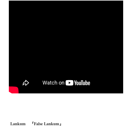
Lankum 『False Lankum』