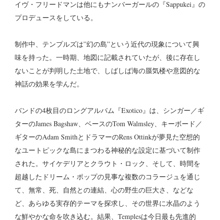
イヴ・フリードマンは他にもナンバーガールの『Sappukei』の
プロデュースをしている。
制作中、テンプルズは”幻の島”という近代の現象について興
味を持った。一時期、地図に記載されていたが、後に存在し
ないことが判明した土地で、しばしば海の蜃気楼や意図的な
神話の効果を学んだ。
バンドの4枚目のロングアルバム『Exotico』は、シンガー／ギ
ターのJames Bagshaw、ベースのTom Walmsley、キーボード／
ギターのAdam SmithとドラマーのRens Ottinkが夢見た空想的
なユートピックな島にまつわる神秘的な設定に基づいて制作
された。サイケデリアとクラウト・ロック、そして、時間を
超越したドリーム・ポップの見事な複数のコラージュを通じ
て、無常、死、自然との連結、心の野生の巨大さ、などな
ど、あらゆる実存的テーマを探求し、その世界に水晶のよう
な鮮やかな命を吹き込む。結果、Templesは今日最も先進的