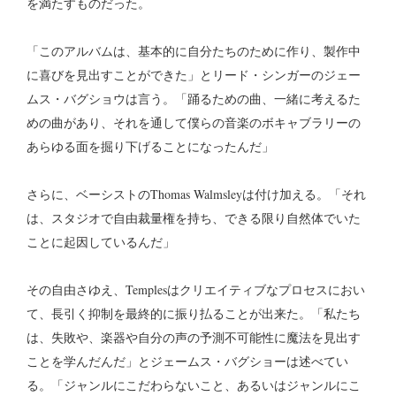
を満たすものだった。
「このアルバムは、基本的に自分たちのために作り、製作中
に喜びを見出すことができた」とリード・シンガーのジェー
ムス・バグショウは言う。「踊るための曲、一緒に考えるた
めの曲があり、それを通して僕らの音楽のボキャブラリーの
あらゆる面を掘り下げることになったんだ」
さらに、ベーシストのThomas Walmsleyは付け加える。「それ
は、スタジオで自由裁量権を持ち、できる限り自然体でいた
ことに起因しているんだ」
その自由さゆえ、Templesはクリエイティブなプロセスにおい
て、長引く抑制を最終的に振り払ることが出来た。「私たち
は、失敗や、楽器や自分の声の予測不可能性に魔法を見出す
ことを学んだんだ」とジェームス・バグショーは述べてい
る。「ジャンルにこだわらないこと、あるいはジャンルにこ