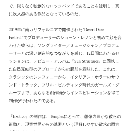
で、限りなく独創的なロックバンドであることを証明し、真
に没入感のある作品となっているのだ。
2019年に南カリフォルニアで開催された"Desert Daze
Festival"でプロデューサーのショーン・レノンと初めて顔を合
わせた彼らは、ソングライター／ミュージシャン／プロデュ
ーサーとの深い創造的なつながりを感じ、12日間にわたるセ
ッションは、デビュー・アルバム『Sun Structures』に固執し
た自己完結型のアプローチからの脱却を意味した。これは、
クラシックのシンフォニーから、イタリアン・ホラーのサウ
ンド・トラック、ブリル・ビルディング時代のガールズ・グ
ループまで、あらゆる創作物からインスピレーションを得て
制作が行われたのである。
『Exotico』の制作は、Templesにとって、想像力豊かな彼らの
衝動と、現実世界からの逃避という理解しやすい欲求の両方