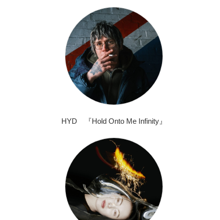
HYD 『Hold Onto Me Infinity』