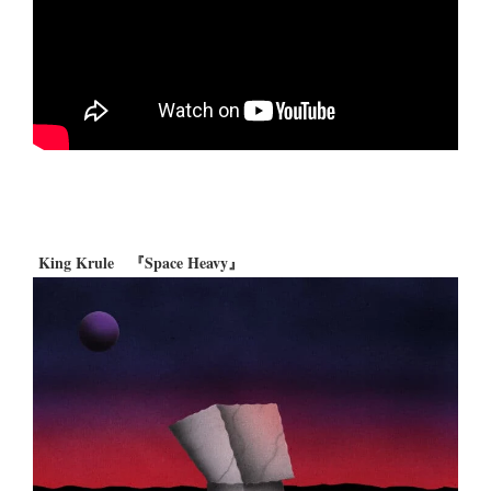
King Krule 『Space Heavy』