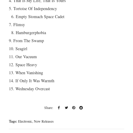
4. That Is My Life, That Is Yours
5. Tortoise Of Independency
6. Empty Stomach Space Cadet
7. Flimsy
8. Hamburgerphobia
9. From The Swamp
10. Seagirl
11. Our Vacuum
12. Space Heavy
13. When Vanishing
14. If Only It Was Warmth
15. Wednesday Overcast
Tags:
Electronic
,
New Releases