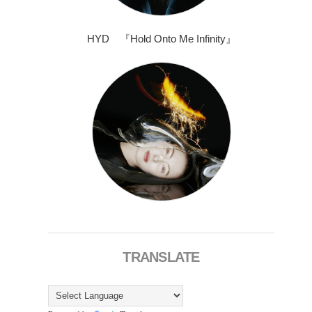
HYD 『Hold Onto Me Infinity』
TRANSLATE