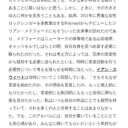
あることに疑いはないと思う。しかし、ときに、その大きさ
ゆえに何かを見失うこともある。結局、2021年に秀逸な女性
ロックシンガーを多数輩出するPolyvinylからデビューしたジ
リアン・メドフォードにもそういった出来事が訪れたのであ
り、メドフォードはニューヨークの保養地である山岳地帯、
キャッツキルでしばらくの間、自分自身を見つめ直す必要に
駆られたのだった。それは考え方によっては、旧来の音楽性
から脱却する必要に迫られたといえ、同時に音楽活動を行う
イアン・ス
必要性について考えを巡らせる時期に当たった。
ウィート
は当時についてこう回想している。「そもそもなぜ
音楽を始めたのか、その理由を見直したの。もっと個人的に
なりたかったし、音楽的にも歌詞的にももっと自信に満ちた
面を見せたかった。私はいつも自分の作品にとても疑問を持
っていて、それを多くの人と共有することはあまりなかっ
た。でも、このアルバムには、自分が書いていることにとて
も安心感があり、みんなに聴いてもらいたいという気持ちが