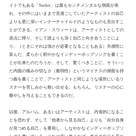
イトでもある「Sucker」は最もセンチメンタルな側面が表
れ、その中にはいままで見過ごしていたアーティストの自己
よりも更に深いインナーチャイルドのようなものも見出すこ
とができる。イアン・スウィートは、アーティストとしての
原点に帰り、そして誰よりも深く自己と向き合うことによ
り、（ときにそれは強さが必要となることもある）共感性に
富んだ、柔らかく靭やかなインディーポップソングを書くこ
とが出来たのだろうか。そして、驚くべきことに、そういっ
た内面の痛みや切なさ（脆弱性）というマイナスの側面を持
つ曲を書くことで、アーティストと同じような場所にいるリ
スナーを苦しみから救い出せる。もちろん、リスナーの心に
癒やしを与えることもできるのだ。
以後、アルバム、あるいはアーティストは、内省的になるこ
とを恐れず、そして「他者から見る自己」よりも「自分自身
が見つめる自己」を重視し、しなやかなインディーポップソ