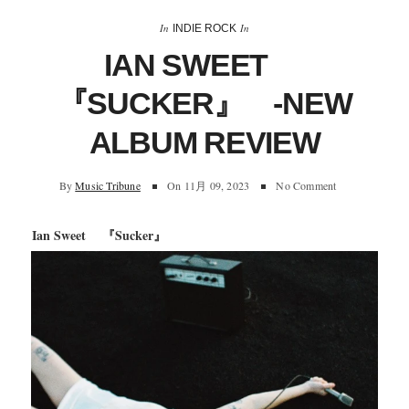
In
In
INDIE ROCK
IAN SWEET
『SUCKER』 -NEW
ALBUM REVIEW
By
Music Tribune
On
11月 09, 2023
No Comment
Ian Sweet 『Sucker』