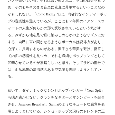
ングを書いている。それは言い換えれば、本当の自分を見つ
め、その姿をそのまま音楽に素直に昇華するということなの
かもしれない。「Come Back」では、内省的なインディーポッ
プの音楽性を選んでいるが、ここにも２年間のイアン・スウ
ィートの人生が何らかの形で反映されているという気がす
る。みずから地を足で直に踏みしめるかのようなリズムに対
する、自己に言い聞かせるようなボーカルは説得力があり、
心深くに共鳴するものがある。派手さや華美を避け、徹底し
て内面の感情性を見つめ、それを繊細なポップソングとして
昇華させているのが素晴らしいと思う。そしてサビの部分で
は、山岳地帯の清涼感のある空気感を表現しようとしてい
る。
続いて、ダイナミックなシンセポップバンガー「Your Spit」
も聴き逃がせない。クランチなギターとマシンビートを融合
させ、Japanese Breakfast、Samiaのようなキュートな感覚を表
現しようとしている。シンセ・ポップの現行のトレンドの王