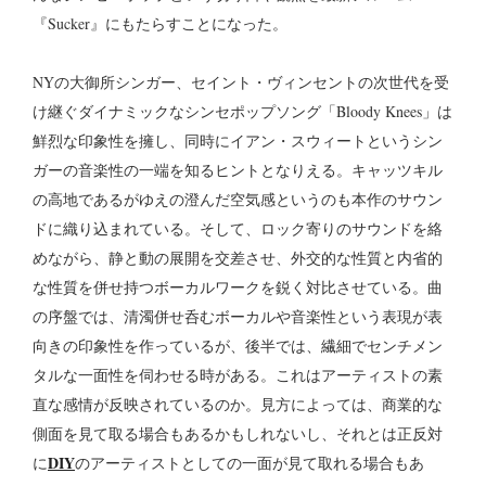
『Sucker』にもたらすことになった。
NYの大御所シンガー、セイント・ヴィンセントの次世代を受
け継ぐダイナミックなシンセポップソング「Bloody Knees」は
鮮烈な印象性を擁し、同時にイアン・スウィートというシン
ガーの音楽性の一端を知るヒントとなりえる。キャッツキル
の高地であるがゆえの澄んだ空気感というのも本作のサウン
ドに織り込まれている。そして、ロック寄りのサウンドを絡
めながら、静と動の展開を交差させ、外交的な性質と内省的
な性質を併せ持つボーカルワークを鋭く対比させている。曲
の序盤では、清濁併せ呑むボーカルや音楽性という表現が表
向きの印象性を作っているが、後半では、繊細でセンチメン
タルな一面性を伺わせる時がある。これはアーティストの素
直な感情が反映されているのか。見方によっては、商業的な
側面を見て取る場合もあるかもしれないし、それとは正反対
DIY
に
のアーティストとしての一面が見て取れる場合もあ