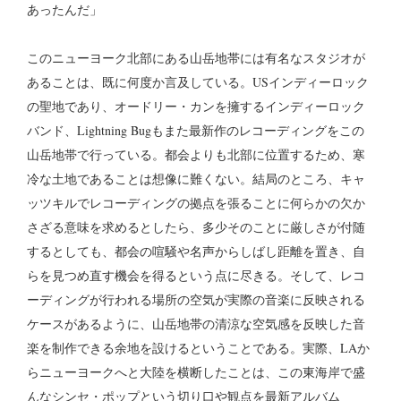
あったんだ」
このニューヨーク北部にある山岳地帯には有名なスタジオが
あることは、既に何度か言及している。USインディーロック
の聖地であり、オードリー・カンを擁するインディーロック
バンド、Lightning Bugもまた最新作のレコーディングをこの
山岳地帯で行っている。都会よりも北部に位置するため、寒
冷な土地であることは想像に難くない。結局のところ、キャ
ッツキルでレコーディングの拠点を張ることに何らかの欠か
さざる意味を求めるとしたら、多少そのことに厳しさが付随
するとしても、都会の喧騒や名声からしばし距離を置き、自
らを見つめ直す機会を得るという点に尽きる。そして、レコ
ーディングが行われる場所の空気が実際の音楽に反映される
ケースがあるように、山岳地帯の清涼な空気感を反映した音
楽を制作できる余地を設けるということである。実際、LAか
らニューヨークへと大陸を横断したことは、この東海岸で盛
んなシンセ・ポップという切り口や観点を最新アルバム