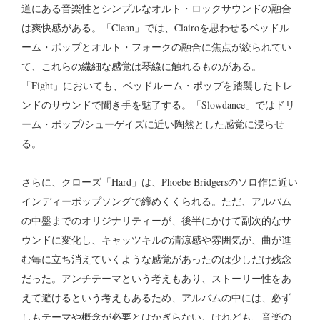
道にある音楽性とシンプルなオルト・ロックサウンドの融合
は爽快感がある。「Clean」では、Clairoを思わせるベッドル
ーム・ポップとオルト・フォークの融合に焦点が絞られてい
て、これらの繊細な感覚は琴線に触れるものがある。
「Fight」においても、ベッドルーム・ポップを踏襲したトレ
ンドのサウンドで聞き手を魅了する。「Slowdance」ではドリ
ーム・ポップ/シューゲイズに近い陶然とした感覚に浸らせ
る。
さらに、クローズ「Hard」は、Phoebe Bridgersのソロ作に近い
インディーポップソングで締めくくられる。ただ、アルバム
の中盤までのオリジナリティーが、後半にかけて副次的なサ
ウンドに変化し、キャッツキルの清涼感や雰囲気が、曲が進
む毎に立ち消えていくような感覚があったのは少しだけ残念
だった。アンチテーマという考えもあり、ストーリー性をあ
えて避けるという考えもあるため、アルバムの中には、必ず
しもテーマや概念が必要とはかぎらない。けれども、音楽の