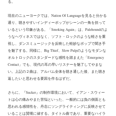
る。
現在のニューヨークでは、Nation Of Languageを見ると分かる
通り、聴きやすいインディーポップがシーンの一角を担って
いるという印象がある。「Smoking Again」は、Palehoundのよ
うなヘヴィネスではなく、ソフト・ロックのような軽さを重
視し、ダンスミュージックを反映した軽妙なポップで聞き手
を魅了する。同様に、Big Thief、Slow Pulpのようなモダンな
オルトロックのスタンダードな感性を踏まえた「Emergency
Contact」でも、現代の耳の早いリスナーを魅了してやまな
い。上記の２曲は、アルバム全体を聴き通した後、また聴き
返したいと思わせる要因を作るはずだ。
さらに、『Sucker』の制作環境において、イアン・スウィー
トは心の痛みやまた苦悩といった、一般的には負の側面とも
思われる感情性を、丹念にソングライティングに反映させて
いることは賛嘆に値する。タイトル曲であり、重要なハイラ