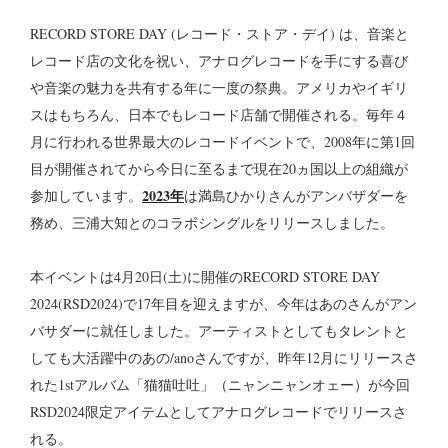
RECORD STORE DAY (レコード・ストア・デイ) は、音楽と
レコード店の文化を祝い、アナログレコードを手にする喜び
や音楽の魅力を共有する年に一度の祭典。アメリカやイギリ
スはもちろん、日本でもレコード店舗で開催される。毎年４
月に行われる世界最大のレコードイベントで、2008年に第1回
目が開催されてから今日に至るまで現在20ヵ国以上の組織が
2023年
参加しています。
は満島ひかりさんがアンバザダーを
務め、三浦大知とのコラボシングルをリリースしました。
本イベントは4月20日(土)に開催のRECORD STORE DAY
2024(RSD2024)で17年目を迎えますが、今年はあのさんがアン
バサダーに就任しました。アーティストとしてもタレントと
しても大活躍中のあの/anoさんですが、昨年12月にリリースさ
れた1stアルバム「猫猫吐吐」（ニャンニャンオェー）が今回
RSD2024限定アイテムとしてアナログレコードでリリースさ
れる。