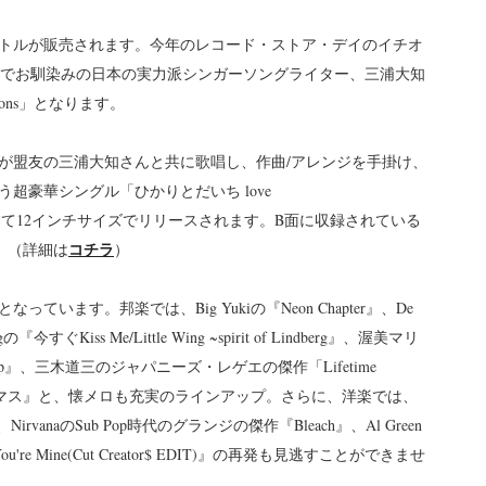
イトルが販売されます。今年のレコード・ストア・デイのイチオ
歌でお馴染みの日本の実力派シンガーソングライター、三浦大知
ssions」となります。
SIONSが盟友の三浦大知さんと共に歌唱し、作曲/アレンジを手掛け、
超豪華シングル「ひかりとだいち love
D限定盤として12インチサイズでリリースされます。B面に収録されている
コチラ
よ。 （詳細は
）
ます。邦楽では、Big Yukiの『Neon Chapter』、De
ergの『今すぐKiss Me/Little Wing ~spirit of Lindberg』、渥美マリ
p』、三木道三のジャパニーズ・レゲエの傑作「Lifetime
art/白いクリスマス』と、懐メロも充実のラインアップ。さらに、洋楽では、
rvanaのSub Pop時代のグランジの傑作『Bleach』、Al Green
Glad You're Mine(Cut Creator$ EDIT)』の再発も見逃すことができませ