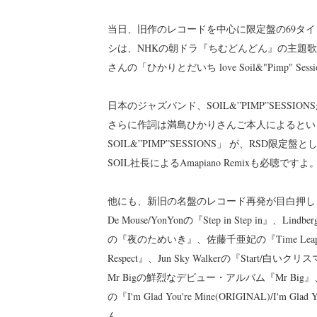
当日、旧作のレコードを中心に限定盤の69タ
シは、NHKの朝ドラ『ちむどんどん』の主題
さんの「ひかりとだいち love Soil&"Pimp" Se
日本のジャズバンド、SOIL&”PIMP”SES
さらに作詞は満島ひかりさんご本人によるという
SOIL&”PIMP”SESSIONS」 が、RS
SOIL社長によるAmapiano Remixも必聴です
他にも、新旧の名盤のレコード再発が目白押しとなってい
De Mouse/YonYonの『Step in Step in』、Lindb
の『夜のためいき』、佐藤千亜妃の『Time Lea
Respect』、Jun Sky Walkerの『St
Mr Bigの鮮烈なデビュー・アルバム『Mr Big』、Ni
の『I'm Glad You're Mine(ORIGINAL)/I'm 
ん。