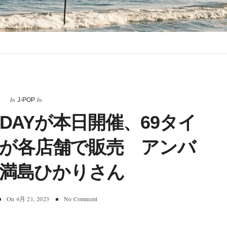
In
In
J-POP
E DAYが本日開催、69タイ
が各店舗で販売 アンバ
満島ひかりさん
On
4月 21, 2023
No Comment