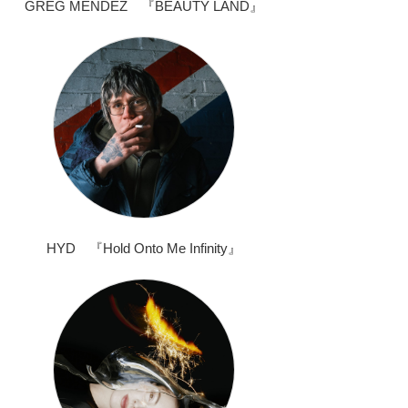
GREG MENDEZ 『BEAUTY LAND』
HYD 『Hold Onto Me Infinity』