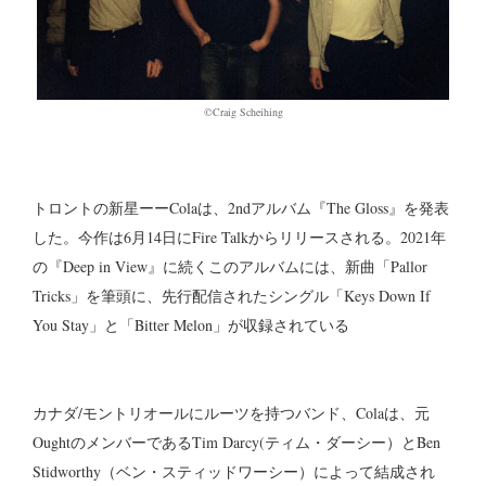
©Craig Scheihing
トロントの新星ーーColaは、2ndアルバム『The Gloss』を発表
した。今作は6月14日にFire Talkからリリースされる。2021年
の『Deep in View』に続くこのアルバムには、新曲「Pallor
Tricks」を筆頭に、先行配信されたシングル「Keys Down If
You Stay」と「Bitter Melon」が収録されている
カナダ/モントリオールにルーツを持つバンド、Colaは、元
OughtのメンバーであるTim Darcy(ティム・ダーシー）とBen
Stidworthy（ベン・スティッドワーシー）によって結成され