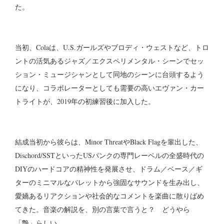
た。
当初、Colaは、U.S.ガールズやブロディ・ウェストなど、トロ
ントの活気あるジャズ／エクスペリメンタル・シーンでセッ
ション・ミュージシャンとして同地のシーンに台頭するよう
になり、コラボレーターとしても需要の高いエヴァン・カー
トライトが、2019年の初練習後に加入した。
結成当初から彼らは、Minor ThreatやBlack Flagを輩出した、
Dischord/SSTといったUSパンクの専門レーベルの全盛時代の
DIYのハードコアの精神性を発展させ、ドラム／ベース／ギ
ターのミニマルなパレットから強固なサウンドを生み出し、
愛嬌あるリアクションや社会的なコメントを楽曲に散りばめ
てきた。音楽の解説を、別の言葉で言うと？ どうやら
「艶」らしい。