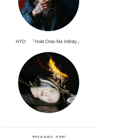
HYD 『Hold Onto Me Infinity』
TRANSLATE