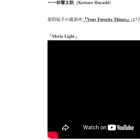
ーー林響太朗（Kyotaro Hayashi)
『Your Favorite Things』
柴田聡子の最新作
は5
「Movie Light」