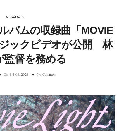
In
In
J-POP
ルバムの収録曲「MOVIE
ュージックビデオが公開 林
が監督を務める
On
4月 04, 2024
No Comment