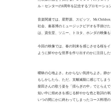
ル・センターの8周年を記念するプロモーショ
音楽関連では、星野源、スピッツ、Mr.Children
社会、秦基博のミュージックビデオを手掛けた、
は、資生堂、ソニー、トヨタ、ホンダの映像も
今回の映像では、春の到来を感じさせる桜をイ
ように鮮やかな世界を作り出すのかに注目した
曖昧の心地よさ。わからない気持ちよさ。静か
もしかしたら、ただ、支離滅裂に感じてしまう
柴田さんの歌う姿を「揺らぎの中」でとらえて
短い中に煌めきを感じる鮮やかな色と歌詞の単
いつの間にかに終わってしまったコース料理