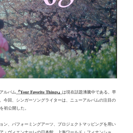
『Your Favorite Things』
アルバム
は現在話題沸騰中である。早
。今回、シンガーソングライターは、ニューアルバムの注目の
デオを初公開した。
ョン、パフォーミングアーツ、プロジェクトマッピングを用い
ア・ヴィエンナーレの日本館、上海ワールド・フィナンシャ