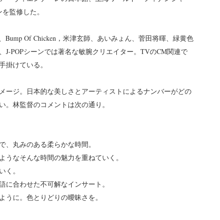
ンを監修した。
、Bump Of Chicken，米津玄師、あいみょん、菅田将暉、緑黄色
J-POPシーンでは著名な敏腕クリエイター。TVのCM関連で
手掛けている。
メージ。日本的な美しさとアーティストによるナンバーがどの
い。林監督のコメントは次の通り。
で、丸みのある柔らかな時間。
ようなそんな時間の魅力を重ねていく。
いく。
語に合わせた不可解なインサート。
のように。色とりどりの曖昧さを。