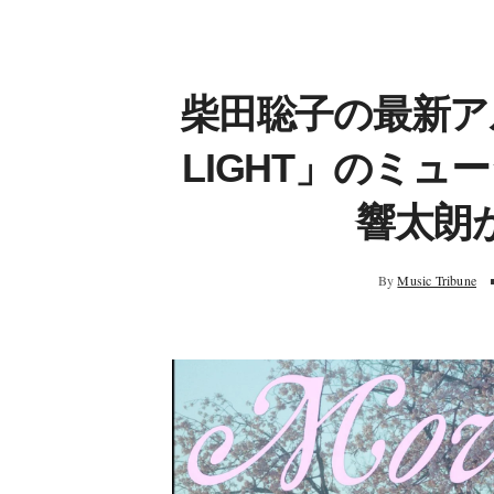
柴田聡子の最新ア
LIGHT」のミ
響太朗
By
Music Tribune