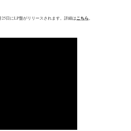
こちら
月25日にLP盤がリリースされます。詳細は
。