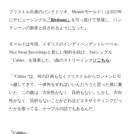
ブリストル出身のパンクトリオ、Mould(モールド）は2023年
「Birdsong」
にデビューシングル
を引っ提げて登場し、パン
クシーンの新星と目されるようになった。
モールドは今回、イギリスのインディペンデントレーベル、
Nice Swan Recordingsと新しい契約を結び、2ndシングル
こちら
「Cables」を発表した。(曲のストリーミングは
)
「"Cables "は、何の計画もなくブリストルからロンドンに引
っ越してきて、一体何をすればいいんだろうと思った後に書
いた。この曲は、方向性がなく、目的もない。しかし、方向
性がなく、目的もないことがどれほどエキサイティングだっ
たかを歌ってる。ケーブルの話でもあるんだ」
「Cables」