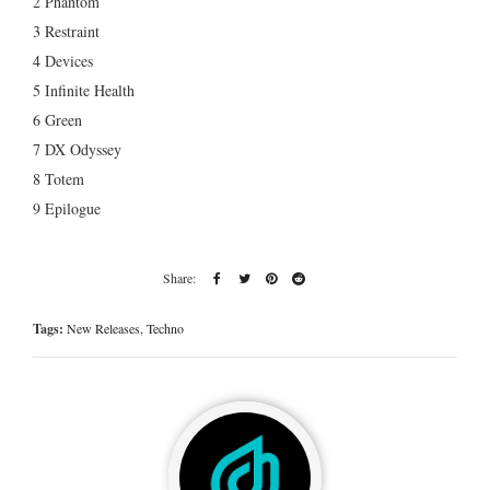
2 Phantom
3 Restraint
4 Devices
5 Infinite Health
6 Green
7 DX Odyssey
8 Totem
9 Epilogue
Tags:
New Releases
,
Techno