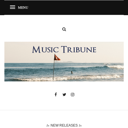
In
In
NEW RELEASES